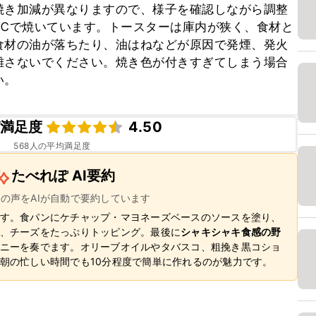
焼き加減が異なりますので、様子を確認しながら調整
20℃で焼いています。トースターは庫内が狭く、食材と
食材の油が落ちたり、油はねなどが原因で発煙、発火
離さないでください。焼き色が付きすぎてしまう場合
い。
満足度
4.50
568
人の平均満足度
たべれぽ AI要約
ーの声をAIが自動で要約しています
す。食パンにケチャップ・マヨネーズベースのソースを塗り、
、チーズをたっぷりトッピング。最後に
シャキシャキ食感の野
ニーを奏でます。オリーブオイルやタバスコ、粗挽き黒コショ
朝の忙しい時間でも10分程度で簡単に作れるのが魅力です。