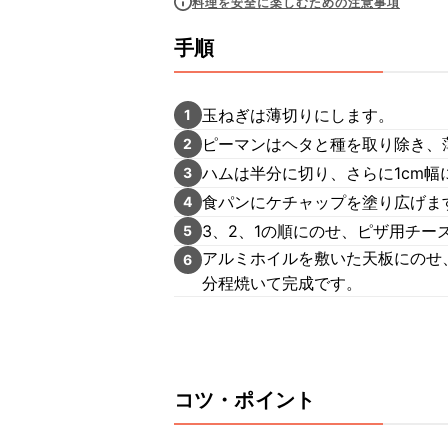
料理を安全に楽しむための注意事項
手順
玉ねぎは薄切りにします。
1
ピーマンはヘタと種を取り除き、
2
ハムは半分に切り、さらに1cm幅
3
食パンにケチャップを塗り広げま
4
3、2、1の順にのせ、ピザ用チー
5
アルミホイルを敷いた天板にのせ
6
分程焼いて完成です。
コツ・ポイント