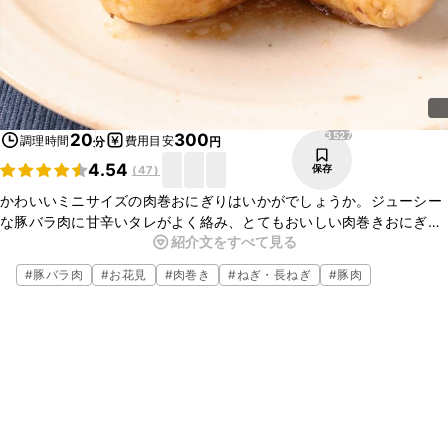
3527
20
300
調理時間
費用目安
分
円
4.54
保存
(
47
)
かわいいミニサイズの肉巻おにぎりはいかがでしょうか。ジューシー
な豚バラ肉に甘辛いタレがよく絡み、とてもおいしい肉巻きおにぎり
紹介文をすべて見る
ですよ。ミニサイズなので、ひとくちでパクッと食べられるのもポイ
ントです。ぜひお試しくださいね。
#
豚バラ肉
#
お花見
#
肉巻き
#
ねぎ・長ねぎ
#
豚肉