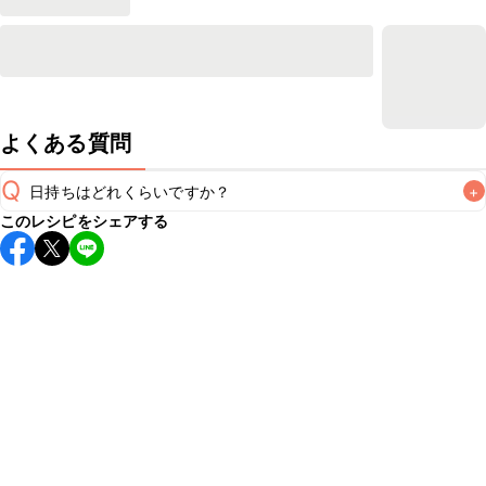
よくある質問
Q
日持ちはどれくらいですか？
+
このレシピをシェアする
保存期間は冷蔵で当日中が目安です。なるべくお早めにお召
し上がりください。

A
※日持ちは目安です。
こちら
の注意事項をご確認の上、正し