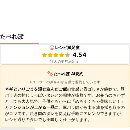
たべれぽ
レシピ満足度
4.54
47
人の平均満足度
たべれぽ AI要約
※ユーザーの声をAIが自動で要約しています
ネギといりごまを混ぜ込んだご飯
の食感と香ばしさが絶妙で、豚
バラ肉の甘じょっぱいタレとの相性が抜群です。お弁当のおかず
としても大人気で、子供たちからは「めちゃくちゃ美味しい！」
と
テンションが上がる一品
に。豚バラ肉から出る油を拭き取るの
がコツです。焼き肉のタレを使えば手軽にアレンジできますが、
レシピ通りのタレでも美味しく仕上がります。