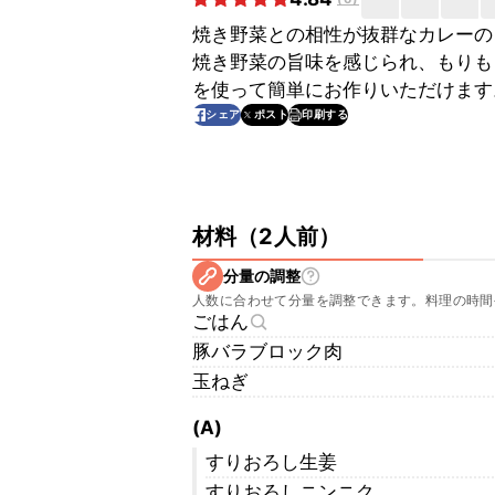
焼き野菜との相性が抜群なカレーの
焼き野菜の旨味を感じられ、もりも
を使って簡単にお作りいただけます
印刷する
シェア
ポスト
材料
（
2人前
）
分量の調整
人数に合わせて分量を調整できます。料理の時間
ごはん
豚バラブロック肉
玉ねぎ
(A)
すりおろし生姜
すりおろしニンニク