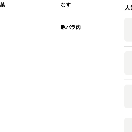
野菜
なす
人
肉
豚バラ肉