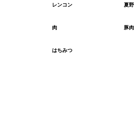
レンコン
夏
肉
豚
はちみつ