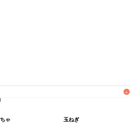
+
リ
なるべくお早めにお召し上がりください。

ぼちゃ
玉ねぎ