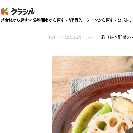
食材から探す
料理名から探す
目的・シーンから探す
公式レ
TOP
ごはんもの
カレー
彩り焼き野菜の