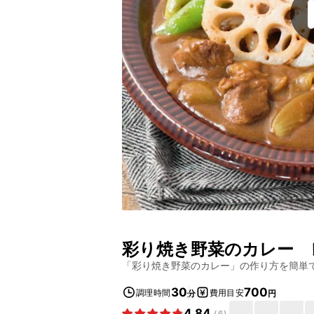
彩り焼き野菜のカレー
レ
「
彩り焼き野菜のカレー
」の作り方を簡単
30
700
調理時間
費用目安
分
円
4.84
(
6
)