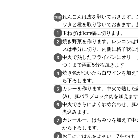
れんこんは皮を剥いておきます。
準備
ワタと種を取り除いておきます。
玉ねぎは1cm幅に切ります。
1
焼き野菜を作ります。レンコンは1
2
スは半分に切り、内側に格子状に
中火で熱したフライパンにオリー
3
つくまで両面5分程焼きます。
焼き色がついたら白ワインを加え
4
ら下ろします。
カレーを作ります。中火で熱した
5
(A)、豚バラブロック肉を加えま
中火でさらによく炒め合わせ、豚
6
煮込みます。
カレールー、はちみつを加えて中
7
から下ろします。
お皿にごはんをよそい、7をかけ
8