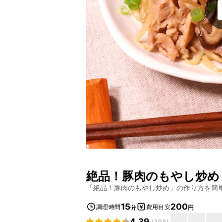
絶品！豚肉のもやし炒め
「
絶品！豚肉のもやし炒め
」の作り方を簡
15
200
調理時間
費用目安
分
円
4.39
(
205
)