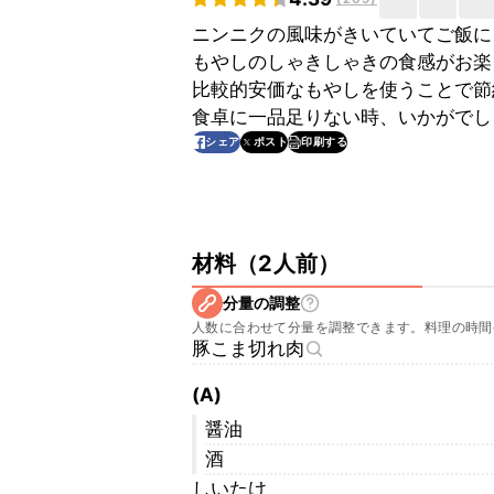
ニンニクの風味がきいていてご飯に
もやしのしゃきしゃきの食感がお楽
比較的安価なもやしを使うことで節
食卓に一品足りない時、いかがでし
印刷する
シェア
ポスト
材料
（
2人前
）
分量の調整
人数に合わせて分量を調整できます。料理の時間
豚こま切れ肉
(A)
醤油
酒
しいたけ