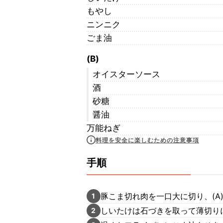
もやし
ニンニク
ごま油
(B)
オイスターソース
酒
砂糖
醤油
万能ねぎ
料理を安全に楽しむための注意事項
手順
豚こま切れ肉を一口大に切り、(A
1
しいたけは石づきを取って薄切り
2