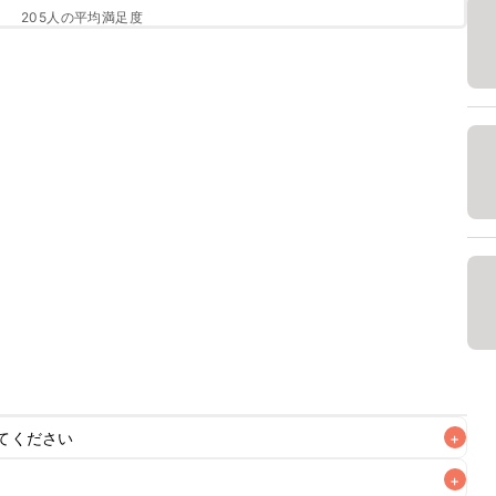
205
人の平均満足度
てください
+
+