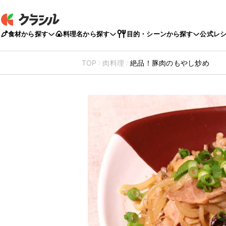
食材から探す
料理名から探す
目的・シーンから探す
公式レ
TOP
肉料理
絶品！豚肉のもやし炒め