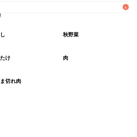
+
リ
なるべくお早めにお召し上がりください。

やし
秋野菜
いたけ
肉
こま切れ肉