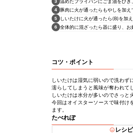
温めたフライパンにごま油をひき
3
豚肉に火が通ったらもやしを加え
4
しいたけに火が通ったら(B)を加
5
全体的に混ざったら器に盛り、お
6
コツ・ポイント
しいたけは湿気に弱いので洗わずに
濡らしてしまうと風味が奪われてし
しいたけは水分が多いのでさっと火
今回はオイスターソースで味付け
ます。
たべれぽ
レシ