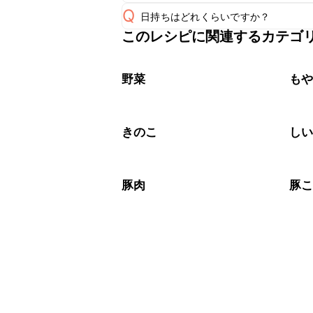
Q
日持ちはどれくらいですか？
A
このレシピに関連するカテゴ
保存期間は冷蔵で当日中が目安です。
A
※日持ちは目安です。
こちら
野菜
も
きのこ
し
豚肉
豚