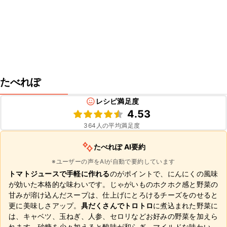
たべれぽ
レシピ満足度
4.53
364
人の平均満足度
たべれぽ AI要約
※ユーザーの声をAIが自動で要約しています
トマトジュースで手軽に作れる
のがポイントで、にんにくの風味
が効いた本格的な味わいです。じゃがいものホクホク感と野菜の
甘みが溶け込んだスープは、仕上げにとろけるチーズをのせると
更に美味しさアップ。
具だくさんでトロトロ
に煮込まれた野菜に
は、キャベツ、玉ねぎ、人参、セロリなどお好みの野菜を加えら
れます。砂糖を少々加えると酸味が和らぎ、マイルドな味わい