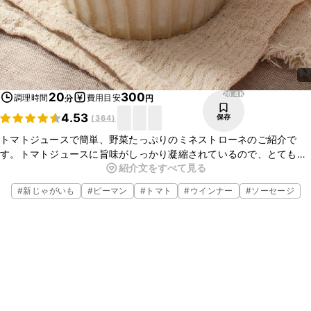
26.4K
20
300
調理時間
費用目安
分
円
4.53
保存
(
364
)
トマトジュースで簡単、野菜たっぷりのミネストローネのご紹介で
す。トマトジュースに旨味がしっかり凝縮されているので、とても美
紹介文をすべて見る
味しいスープになります。ぜひお試しくださいね。
#
新じゃがいも
#
ピーマン
#
トマト
#
ウインナー
#
ソーセージ