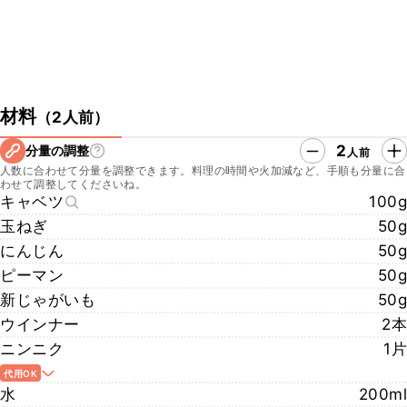
材料
（
2人前
）
2
分量の調整
人前
人数に合わせて分量を調整できます。料理の時間や火加減など、手順も分量に合
わせて調整してくださいね。
キャベツ
100g
玉ねぎ
50g
にんじん
50g
ピーマン
50g
新じゃがいも
50g
ウインナー
2本
ニンニク
1片
代用OK
水
200ml