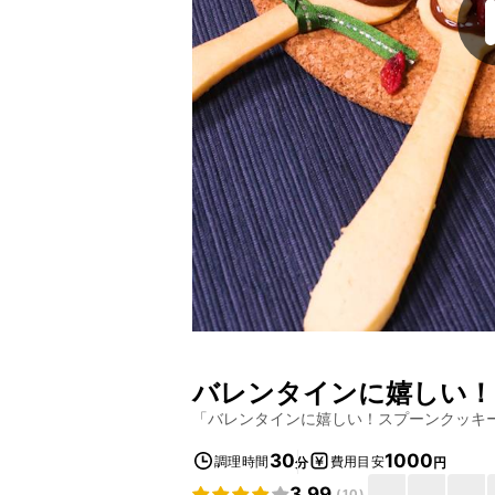
バレンタインに嬉しい！
「
バレンタインに嬉しい！スプーンクッキ
30
1000
調理時間
費用目安
分
円
3.99
(
10
)