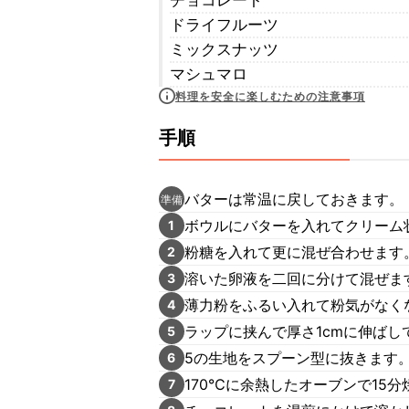
チョコレート
ドライフルーツ
ミックスナッツ
マシュマロ
料理を安全に楽しむための注意事項
手順
バターは常温に戻しておきます。
準備
ボウルにバターを入れてクリーム
1
粉糖を入れて更に混ぜ合わせます
2
溶いた卵液を二回に分けて混ぜま
3
薄力粉をふるい入れて粉気がなく
4
ラップに挟んで厚さ1cmに伸ばし
5
5の生地をスプーン型に抜きます
6
170℃に余熱したオーブンで15分
7