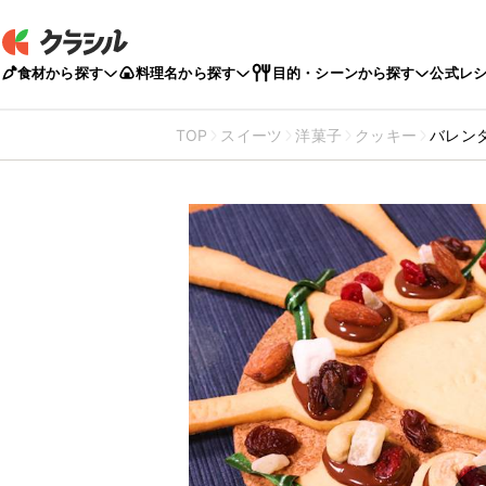
食材から探す
料理名から探す
目的・シーンから探す
公式レ
TOP
スイーツ
洋菓子
クッキー
バレン