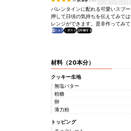
バレンタインに配れる可愛いスプー
押して日頃の気持ちを伝えてみては
レンジができます。是非作ってみて
印刷する
シェア
ポスト
材料
（
20本分
）
クッキー生地
無塩バター
粉糖
卵
薄力粉
トッピング