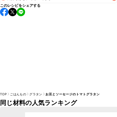
このレシピをシェアする
保存期間は冷蔵で当日中が目安です。なるべくお早めにお召
し上がりください。

A
※日持ちは目安です。
こちら
の注意事項をご確認の上、正し
TOP
ごはんもの
グラタン
お豆とソーセージのトマトグラタン
同じ材料の人気ランキング