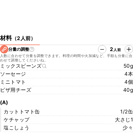
材料
（
2人前
）
2
分量の調整
人前
人数に合わせて分量を調整できます。料理の時間や火加減など、手順も分量に合
わせて調整してくださいね。
ミックスビーンズ
50g
ソーセージ
4本
ミニトマト
4個
ピザ用チーズ
40g
(A)
カットトマト缶
1/2缶
ケチャップ
大さじ1
塩こしょう
少々