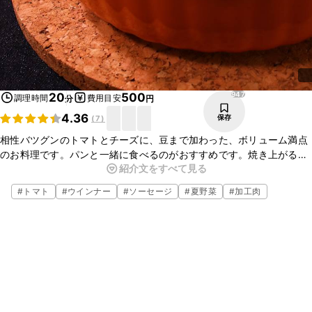
947
20
500
調理時間
費用目安
分
円
4.36
保存
(
7
)
相性バツグンのトマトとチーズに、豆まで加わった、ボリューム満点
のお料理です。パンと一緒に食べるのがおすすめです。焼き上がる5
紹介文をすべて見る
分前に同じトースターでパンを焼けば、一石二鳥、エコ調理ができま
す。
#
トマト
#
ウインナー
#
ソーセージ
#
夏野菜
#
加工肉