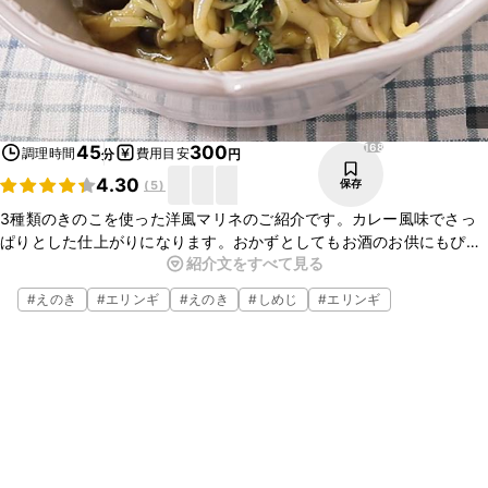
168
45
300
調理時間
費用目安
分
円
4.30
保存
(
5
)
3種類のきのこを使った洋風マリネのご紹介です。カレー風味でさっ
ぱりとした仕上がりになります。おかずとしてもお酒のお供にもぴっ
紹介文をすべて見る
たりです。お好みに合わせて、色々なきのこや野菜を入れてもおいし
くお召し上がりいただけますよ。ぜひ作ってみてくださいね。
#
えのき
#
エリンギ
#
えのき
#
しめじ
#
エリンギ