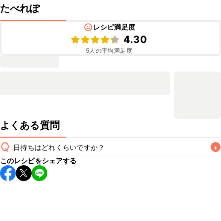
たべれぽ
レシピ満足度
4.30
5
人の平均満足度
よくある質問
Q
日持ちはどれくらいですか？
+
このレシピをシェアする
保存期間は冷蔵で当日中が目安です。なるべくお早めにお召
し上がりください。

A
※日持ちは目安です。
こちら
の注意事項をご確認の上、正し