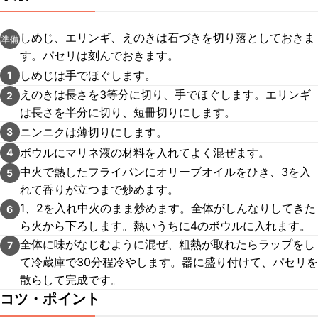
しめじ、エリンギ、えのきは石づきを切り落としておきま
準備
す。パセリは刻んでおきます。
しめじは手でほぐします。
1
えのきは長さを3等分に切り、手でほぐします。エリンギ
2
は長さを半分に切り、短冊切りにします。
ニンニクは薄切りにします。
3
ボウルにマリネ液の材料を入れてよく混ぜます。
4
中火で熱したフライパンにオリーブオイルをひき、3を入
5
れて香りが立つまで炒めます。
1、2を入れ中火のまま炒めます。全体がしんなりしてきた
6
ら火から下ろします。熱いうちに4のボウルに入れます。
全体に味がなじむように混ぜ、粗熱が取れたらラップをし
7
て冷蔵庫で30分程冷やします。器に盛り付けて、パセリを
散らして完成です。
コツ・ポイント