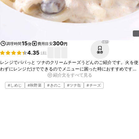
1675
15
300
調理時間
費用目安
分
円
4.35
保存
(
8
)
レンジでパパっと ツナのクリームチーズうどんのご紹介です。火を使
わずにレンジだけでできるのでメニューに困った時におすすめです。
紹介文をすべて見る
クリームチーズのソースと大葉のさっぱりした風味が意外と合うので
是非お試しください。
#
しめじ
#
秋野菜
#
きのこ
#
ツナ缶
#
チーズ