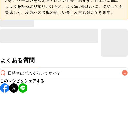
のき、ベーコンを加えるアレンジも楽しめます。仕上げに
黒こ
しょうをたっぷり
振りかけると、より深い味わいに。冷やしても
美味しく、冷製パスタ風の新しい楽しみ方も発見できます。
よくある質問
Q
日持ちはどれくらいですか？
+
このレシピをシェアする
こちらのレシピは出来たてをお召し上がりいただくことをお
すすめします。

A
※日持ちは目安です。
こちら
の注意事項をご確認の上、正し