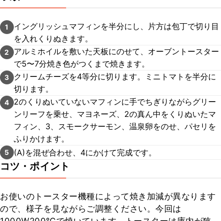
イングリッシュマフィンを半分にし、片方は包丁で切り目
1
を入れくりぬきます。
アルミホイルを敷いた天板にのせて、オーブントースター
2
で5〜7分焼き色がつくまで焼きます。
クリームチーズを4等分に切ります。ミニトマトを半分に
3
切ります。
2のくりぬいていないマフィンに手でちぎりながらグリー
4
ンリーフを乗せ、マヨネーズ、2の真ん中をくりぬいたマ
フィン、3、スモークサーモン、温泉卵をのせ、パセリを
ふりかけます。
(A)を混ぜ合わせ、4にかけて完成です。
5
コツ・ポイント
お使いのトースター機種によって焼き加減が異なります
ので、様子を見ながらご調整ください。今回は