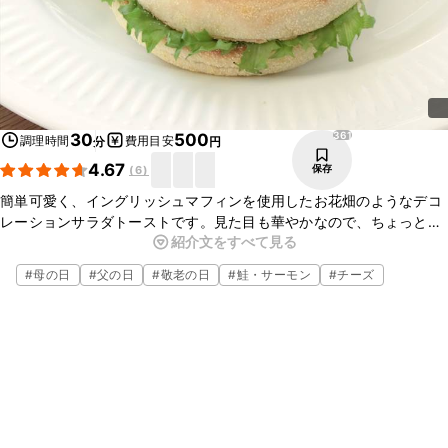
361
30
500
調理時間
費用目安
分
円
4.67
保存
(
6
)
簡単可愛く、イングリッシュマフィンを使用したお花畑のようなデコ
レーションサラダトーストです。見た目も華やかなので、ちょっとし
紹介文をすべて見る
たおもてなし料理としてもオススメです。スモークサーモンを生ハム
に変えてアレンジもききますよ。是非、お試し下さい。
#
母の日
#
父の日
#
敬老の日
#
鮭・サーモン
#
チーズ