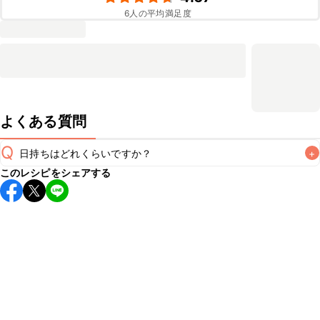
6
人の平均満足度
よくある質問
Q
日持ちはどれくらいですか？
+
このレシピをシェアする
保存期間は冷蔵で当日中が目安です。なるべくお早めにお召
し上がりください。

A
※日持ちは目安です。
こちら
の注意事項をご確認の上、正し