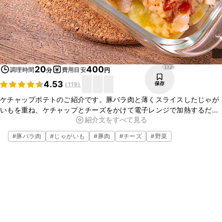
8172
20
400
調理時間
費用目安
分
円
4.53
保存
(
119
)
ケチャップポテトのご紹介です。豚バラ肉と薄くスライスしたじゃが
いもを重ね、ケチャップとチーズをかけて電子レンジで加熱するだけ
紹介文をすべて見る
で完成します。時間がないときでもすぐに作れるので、ぜひお試しく
ださいね。
#
豚バラ肉
#
じゃがいも
#
豚肉
#
チーズ
#
野菜