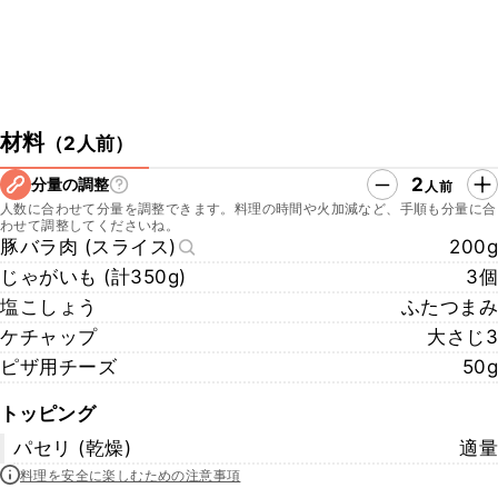
材料
（
2人前
）
2
分量の調整
人前
人数に合わせて分量を調整できます。料理の時間や火加減など、手順も分量に合
わせて調整してくださいね。
豚バラ肉 (スライス)
200g
じゃがいも (計350g)
3個
塩こしょう
ふたつまみ
ケチャップ
大さじ3
ピザ用チーズ
50g
トッピング
パセリ (乾燥)
適量
料理を安全に楽しむための注意事項