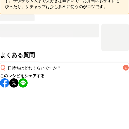
す。子供から大人まで大好きな味わいで、お弁当のおかずにも
ぴったり。ケチャップは少し多めに使うのがコツです。
よくある質問
Q
日持ちはどれくらいですか？
+
このレシピをシェアする
保存期間は冷蔵で当日中が目安です。なるべくお早めにお召
し上がりください。

A
※日持ちは目安です。
こちら
の注意事項をご確認の上、正し