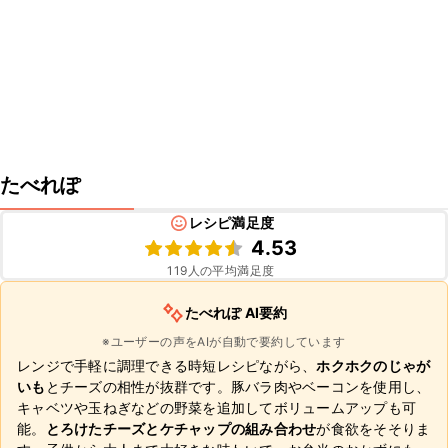
たべれぽ
レシピ満足度
4.53
119
人の平均満足度
たべれぽ AI要約
※ユーザーの声をAIが自動で要約しています
レンジで手軽に調理できる時短レシピながら、
ホクホクのじゃが
いも
とチーズの相性が抜群です。豚バラ肉やベーコンを使用し、
キャベツや玉ねぎなどの野菜を追加してボリュームアップも可
能。
とろけたチーズとケチャップの組み合わせ
が食欲をそそりま