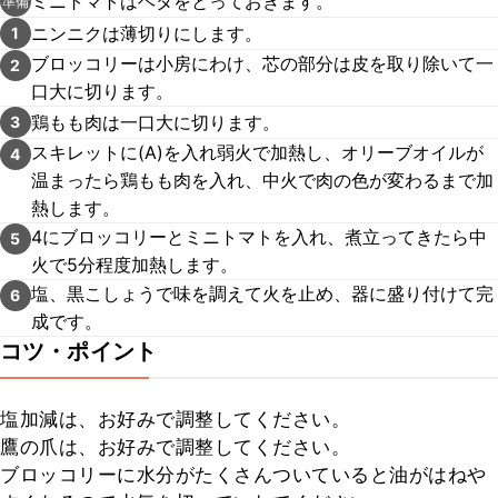
ミニトマトはヘタをとっておきます。
準備
ニンニクは薄切りにします。
1
ブロッコリーは小房にわけ、芯の部分は皮を取り除いて一
2
口大に切ります。
鶏もも肉は一口大に切ります。
3
スキレットに(A)を入れ弱火で加熱し、オリーブオイルが
4
温まったら鶏もも肉を入れ、中火で肉の色が変わるまで加
熱します。
4にブロッコリーとミニトマトを入れ、煮立ってきたら中
5
火で5分程度加熱します。
塩、黒こしょうで味を調えて火を止め、器に盛り付けて完
6
成です。
コツ・ポイント
塩加減は、お好みで調整してください。

鷹の爪は、お好みで調整してください。

ブロッコリーに水分がたくさんついていると油がはねや