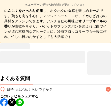
※ユーザーの声をAIが自動で要約しています
にんにくをたっぷり使用
し、ホクホクの食感を楽しめる一品で
す。鶏もも肉を中心に、マッシュルーム、エビ、イカなど好みの
具材をアレンジできます。アンチョビの風味と
オリーブオイルの
香り
が食欲をそそり、バゲットやフランスパンを添えれば白ワイ
ンが進む本格的なアヒージョに。冷凍ブロッコリーでも手軽に作
れ、忙しい日のおかずとしても大活躍です。
よくある質問
Q
日持ちはどれくらいですか？
+
このレシピをシェアする
こちらのレシピは出来たてをお召し上がりいただくことをお
すすめします。

A