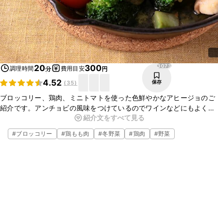
3073
20
300
調理時間
費用目安
分
円
4.52
保存
(
35
)
ブロッコリー、鶏肉、ミニトマトを使った色鮮やかなアヒージョのご
紹介です。アンチョビの風味をつけているのでワインなどにもよく合
紹介文をすべて見る
います。女子会やホームパーティーなどにもぴったりなので、ぜひ試
してみてくださいね。
#
ブロッコリー
#
鶏もも肉
#
冬野菜
#
鶏肉
#
野菜