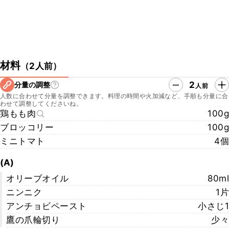
材料
（
2人前
）
2
分量の調整
人前
人数に合わせて分量を調整できます。料理の時間や火加減など、手順も分量に合
わせて調整してくださいね。
鶏もも肉
100g
ブロッコリー
100g
ミニトマト
4個
(A)
オリーブオイル
80ml
ニンニク
1片
アンチョビペースト
小さじ1
鷹の爪輪切り
少々