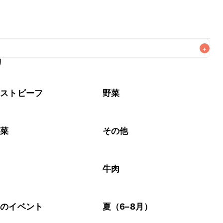
+
リ
なるべくお早めにお召し上がりください。

ーストビーフ
野菜
野菜
その他
牛肉
節のイベント
夏（6–8月）