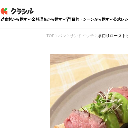
食材から探す
料理名から探す
目的・シーンから探す
公式レ
TOP
パン
サンドイッチ
厚切りロースト