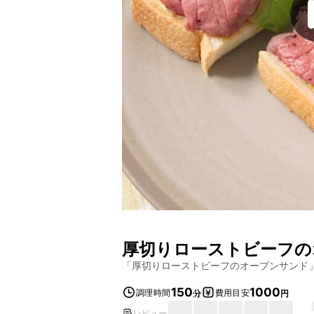
厚切りローストビーフの
「
厚切りローストビーフのオープンサンド
150
1000
調理時間
費用目安
分
円
レビュー