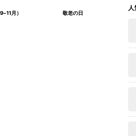
人
9–11月）
敬老の日