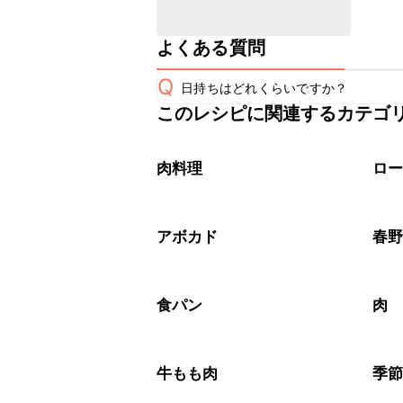
よくある質問
Q
日持ちはどれくらいですか？
このレシピに関連するカテゴ
保存期間は冷蔵で当日中が目安です。
A
※日持ちは目安です。
こちら
肉料理
ロ
アボカド
春
食パン
肉
牛もも肉
季