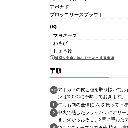
アボカド
ブロッコリースプラウト
(B)
マヨネーズ
わさび
しょうゆ
料理を安全に楽しむための注意事項
手順
アボカドの皮と種を取り除いておき
準備
ンは120℃に予熱しておきます。
牛もも肉の全体に(A)を振って下
1
中火で熱したフライパンにオリー
2
き、火からおろし、3重に重ねた
120℃のオーブンで30分焼き、
3