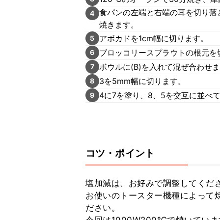
食パンの左端と右端の耳を切り落
4
焼きます。
アボカドを1cm幅に切ります。
5
ブロッコリースプラウトの根元を
6
ボウルに(B)を入れて混ぜ合わせ
7
3を5mm幅に切ります。
8
4に7を塗り、8、5を交互に並べ
9
コツ・ポイント
塩加減は、お好みで調整してくださ
お使いのトースター機種によって
ださい。
