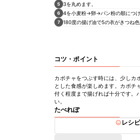
3を丸めます。
5
4を小麦粉→卵→パン粉の順につ
6
180度の揚げ油で5の衣がきつね
7
コツ・ポイント
カボチャをつぶす時には、少しカ
とした食感が楽しめます。カボチ
付く程度まで揚げれば十分です。
い。
たべれぽ
レシ