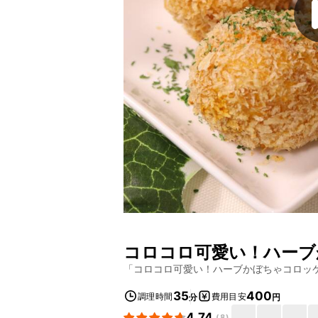
コロコロ可愛い！ハーブ
「
コロコロ可愛い！ハーブかぼちゃコロッ
35
400
調理時間
費用目安
分
円
4.74
(
8
)