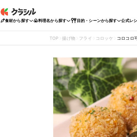
食材から探す
料理名から探す
目的・シーンから探す
公式レ
TOP
揚げ物
フライ
コロッケ
コロコロ