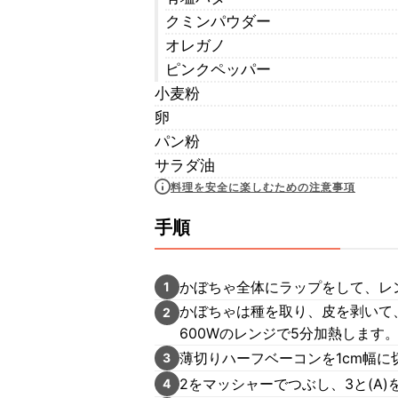
クミンパウダー
オレガノ
ピンクペッパー
小麦粉
卵
パン粉
サラダ油
料理を安全に楽しむための注意事項
手順
かぼちゃ全体にラップをして、レン
1
かぼちゃは種を取り、皮を剥いて
2
600Wのレンジで5分加熱します
薄切りハーフベーコンを1cm幅
3
2をマッシャーでつぶし、3と(A
4