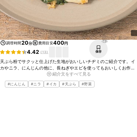
542
20
400
調理時間
費用目安
分
円
4.42
保存
(
13
)
天ぷら粉でサクッと仕上げた生地がおいしいチヂミのご紹介です。イ
カやニラ、にんじんの他に、長ねぎやエビを使ってもおいしくお作り
紹介文をすべて見る
いただけますよ。今回は鷹の爪輪切りを使用しましたが、生の赤唐辛
子を入れるとより辛みが増し、食欲をそそります。ぜひアレンジもお
#
にんじん
#
ニラ
#
イカ
#
天ぷら
#
野菜
楽しみくださいね。