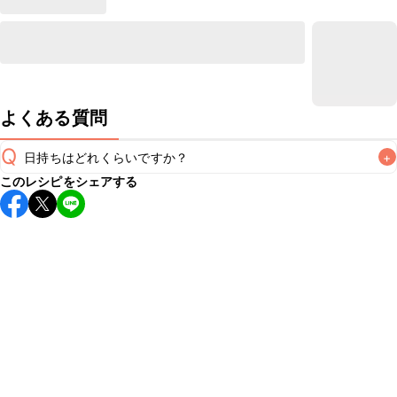
よくある質問
Q
日持ちはどれくらいですか？
+
このレシピをシェアする
保存期間は冷蔵で翌日中が目安です。なるべくお早めにお召
し上がりください。

A
※日持ちは目安です。
こちら
の注意事項をご確認の上、正し