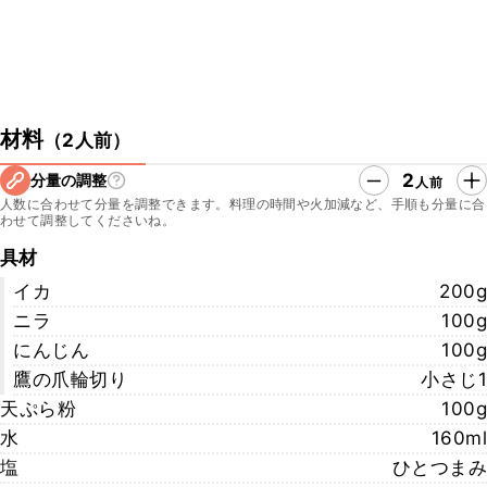
材料
（
2人前
）
2
分量の調整
人前
人数に合わせて分量を調整できます。料理の時間や火加減など、手順も分量に合
わせて調整してくださいね。
具材
イカ
200g
ニラ
100g
にんじん
100g
鷹の爪輪切り
小さじ1
天ぷら粉
100g
水
160ml
塩
ひとつまみ