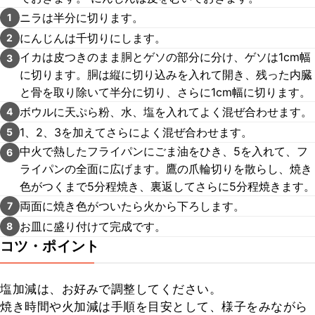
ニラは半分に切ります。
1
にんじんは千切りにします。
2
イカは皮つきのまま胴とゲソの部分に分け、ゲソは1cm幅
3
に切ります。胴は縦に切り込みを入れて開き、残った内臓
と骨を取り除いて半分に切り、さらに1cm幅に切ります。
ボウルに天ぷら粉、水、塩を入れてよく混ぜ合わせます。
4
1、2、3を加えてさらによく混ぜ合わせます。
5
中火で熱したフライパンにごま油をひき、5を入れて、フ
6
ライパンの全面に広げます。鷹の爪輪切りを散らし、焼き
色がつくまで5分程焼き、裏返してさらに5分程焼きます。
両面に焼き色がついたら火から下ろします。
7
お皿に盛り付けて完成です。
8
コツ・ポイント
塩加減は、お好みで調整してください。

焼き時間や火加減は手順を目安として、様子をみながら