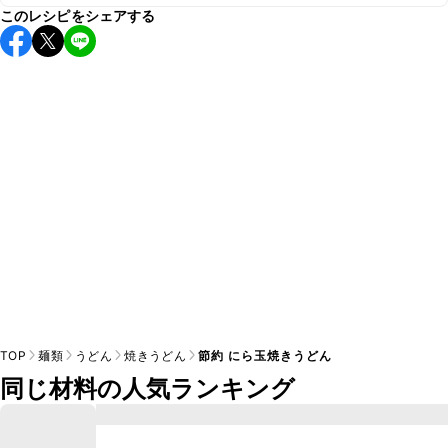
このレシピをシェアする
こちらのレシピは出来たてをお召し上がりいただくことをお
すすめします。

A
※日持ちは目安です。
こちら
の注意事項をご確認の上、正し
TOP
麺類
うどん
焼きうどん
節約 にら玉焼きうどん
同じ材料の人気ランキング