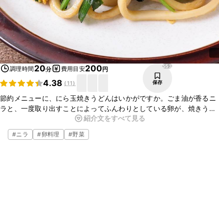
553
20
200
調理時間
費用目安
分
円
4.38
保存
(
11
)
節約メニューに、にら玉焼きうどんはいかがですか。ごま油が香るニ
ラと、一度取り出すことによってふんわりとしている卵が、焼きうど
紹介文をすべて見る
んとよく合い美味しいですよ。低予算でとても簡単に作れるので、ぜ
ひ作ってみて下さい。
#
ニラ
#
卵料理
#
野菜