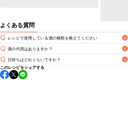
よくある質問
Q
レシピで使用している酒の種類を教えてください
+
Q
酒の代用はありますか？
+
A
Q
日持ちはどれくらいですか？
+
A
このレシピをシェアする
保存期間は冷蔵で翌日中が目安です。なるべくお早めにお召
し上がりください。

A
※日持ちは目安です。
こちら
の注意事項をご確認の上、正し