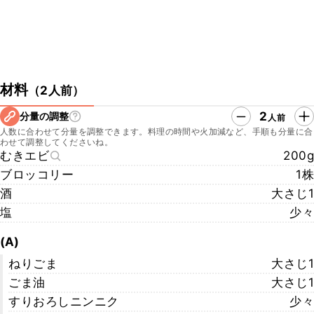
材料
（
2人前
）
2
分量の調整
人前
人数に合わせて分量を調整できます。料理の時間や火加減など、手順も分量に合
わせて調整してくださいね。
むきエビ
200g
ブロッコリー
1株
酒
大さじ1
塩
少々
(A)
ねりごま
大さじ1
ごま油
大さじ1
すりおろしニンニク
少々