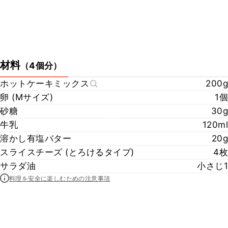
材料
（
4個分
）
ホットケーキミックス
200g
卵 (Mサイズ)
1個
砂糖
30g
牛乳
120ml
溶かし有塩バター
20g
スライスチーズ (とろけるタイプ)
4枚
サラダ油
小さじ1
料理を安全に楽しむための注意事項