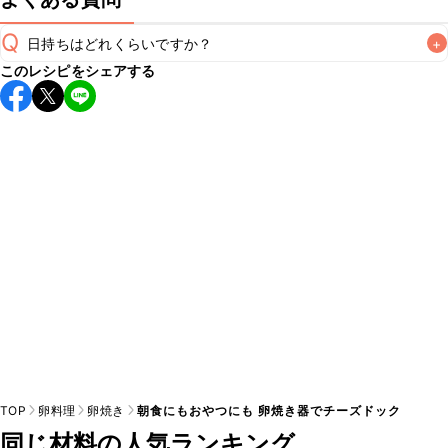
Q
日持ちはどれくらいですか？
+
このレシピをシェアする
保存期間は冷蔵で翌日中が目安です。なるべくお早めにお召
し上がりください。

A
※日持ちは目安です。
こちら
の注意事項をご確認の上、正し
TOP
卵料理
卵焼き
朝食にもおやつにも 卵焼き器でチーズドック
同じ材料の人気ランキング