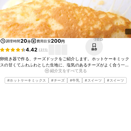
42.0K
20
200
調理時間
費用目安
分
円
4.42
保存
(
311
)
卵焼き器で作る、チーズドックをご紹介します。ホットケーキミック
スの甘くてふわふわとした生地に、塩気のあるチーズがよく合う一品
紹介文をすべて見る
です。簡単に作れるので、おやつにいかがでしょうか。
#
ホットケーキミックス
#
チーズ
#
牛乳
#
スイーツ
#
スイーツ