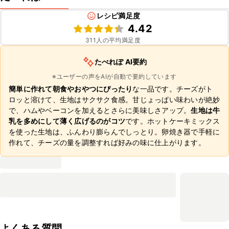
レシピ満足度
4.42
311
人の平均満足度
たべれぽ AI要約
※ユーザーの声をAIが自動で要約しています
簡単に作れて朝食やおやつにぴったり
な一品です。チーズがト
ロッと溶けて、生地はサクサク食感。甘じょっぱい味わいが絶妙
で、ハムやベーコンを加えるとさらに美味しさアップ。
生地は牛
乳を多めにして薄く広げるのがコツ
です。ホットケーキミックス
を使った生地は、ふんわり膨らんでしっとり。卵焼き器で手軽に
作れて、チーズの量を調整すれば好みの味に仕上がります。
よくある質問