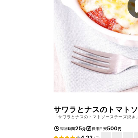
サワラとナスのトマトソ
「
サワラとナスのトマトソースチーズ焼き
25
500
調理時間
費用目安
分
円
4.22
(
7
)