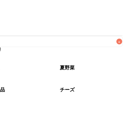
+
リ
なるべくお早めにお召し上がりください。

菜
夏野菜
製品
チーズ