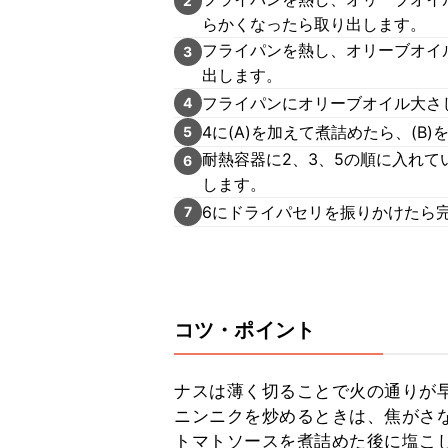
2
らかくなったら取り出します。
フライパンを熱し、オリーブオイ
3
出します。
フライパンにオリーブオイル大さじ
4
4に(A)を加えて煮詰めたら、(B
5
耐熱容器に2、3、5の順に入れ
6
します。
6にドライパセリを振りかけたら
7
コツ・ポイント
ナスは薄く切ることで火の通りが早
ニンニクを炒めるときは、焦がさな
トマトソースを煮詰めた後に塩こ