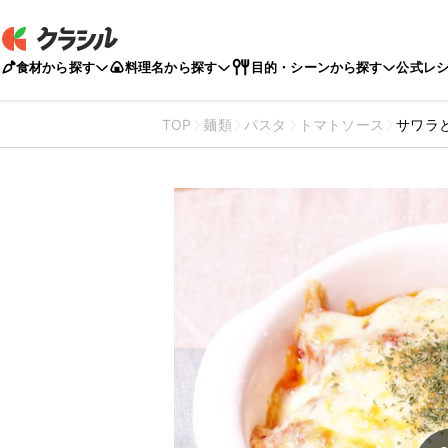
食材から探す
料理名から探す
目的・シーンから探す
公式レ
TOP
麺類
パスタ
トマトソース
サワラ