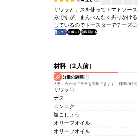
サワラとナスを使ってトマトソース
みですが、まんべんなく振りかける
しているのでトースターでチーズに
印刷する
シェア
ポスト
材料
（
2人前
）
分量の調整
人数に合わせて分量を調整できます。料理の時間
サワラ
ナス
ニンニク
塩こしょう
オリーブオイル
オリーブオイル