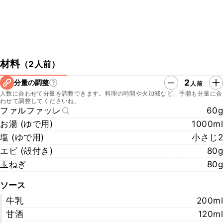
材料
（
2人前
）
2
分量の調整
人前
人数に合わせて分量を調整できます。料理の時間や火加減など、手順も分量に合
わせて調整してくださいね。
ファルファッレ
60g
お湯 (ゆで用)
1000ml
塩 (ゆで用)
小さじ2
エビ (殻付き)
80g
玉ねぎ
80g
ソース
牛乳
200ml
甘酒
120ml