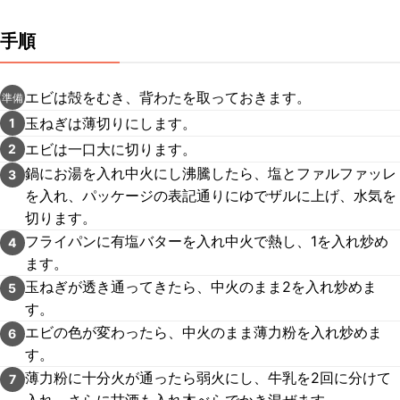
手順
エビは殻をむき、背わたを取っておきます。
準備
玉ねぎは薄切りにします。
1
エビは一口大に切ります。
2
鍋にお湯を入れ中火にし沸騰したら、塩とファルファッレ
3
を入れ、パッケージの表記通りにゆでザルに上げ、水気を
切ります。
フライパンに有塩バターを入れ中火で熱し、1を入れ炒め
4
ます。
玉ねぎが透き通ってきたら、中火のまま2を入れ炒めま
5
す。
エビの色が変わったら、中火のまま薄力粉を入れ炒めま
6
す。
薄力粉に十分火が通ったら弱火にし、牛乳を2回に分けて
7