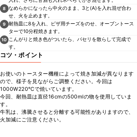
入れ、さらに甘酒も入れ木べらでかき混ぜます。
なめらかになったら中火のまま、3と(A)を入れ混ぜ合わ
8
せ、火を止めます。
耐熱皿に8を入れ、ピザ用チーズをのせ、オーブントース
9
ターで10分程焼きます。
こんがりと焼き色がついたら、パセリを散らして完成で
10
す。
コツ・ポイント
お使いのトースター機種によって焼き加減が異なります
ので、様子を見ながらご調整ください。今回は
1000W220℃で焼いています。

今回、耐熱皿は直径16cmの500mlの物を使用していま
す。

牛乳は、沸騰させると分離する可能性がありますので、
火加減にご注意ください。