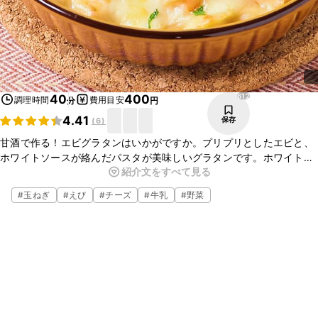
612
40
400
調理時間
費用目安
分
円
4.41
保存
(
6
)
甘酒で作る！エビグラタンはいかがですか。プリプリとしたエビと、
ホワイトソースが絡んだパスタが美味しいグラタンです。ホワイト
紹介文をすべて見る
ソースに甘酒を入れることによって、とてもあっさりとしたソースに
仕上がりますよ。ぜひお試しください。
#
玉ねぎ
#
えび
#
チーズ
#
牛乳
#
野菜