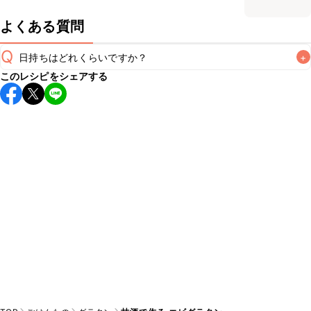
よくある質問
Q
日持ちはどれくらいですか？
+
このレシピをシェアする
こちらのレシピは出来たてをお召し上がりいただくことをお
すすめします。

A
※日持ちは目安です。
こちら
の注意事項をご確認の上、正し