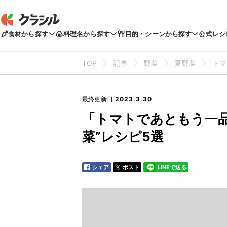
食材から探す
料理名から探す
目的・シーンから探す
公式レシ
TOP
記事
野菜
夏野菜
トマ
最終更新日
2023.3.30
「トマトであともう一品
菜”レシピ5選
シェア
ポスト
LINEで送る