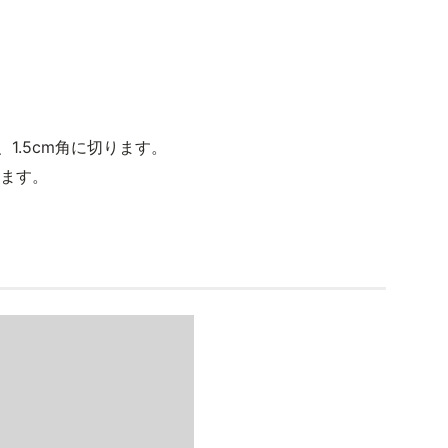
1.5cm角に切ります。
せます。