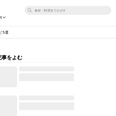
ス
ピ5選
記事をよむ