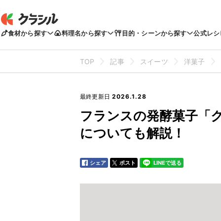
食材から探す
料理名から探す
目的・シーンから探す
公式レシ
TOP
記事
スイーツ
洋菓子
最終更新日
2026.1.28
フランスの発酵菓子「
についても解説！
シェア
ポスト
LINEで送る