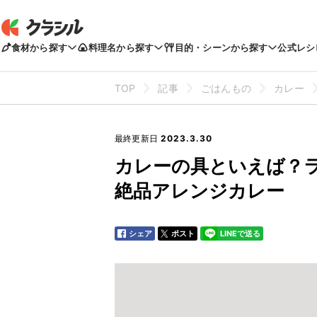
食材から探す
料理名から探す
目的・シーンから探す
公式レシ
TOP
記事
ごはんもの
カレー
最終更新日
2023.3.30
カレーの具といえば？
絶品アレンジカレー
シェア
ポスト
LINEで送る