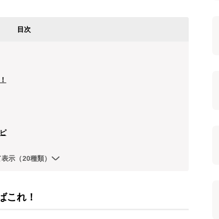
目次
！
ピ
て表示（20種類）
ばこれ！