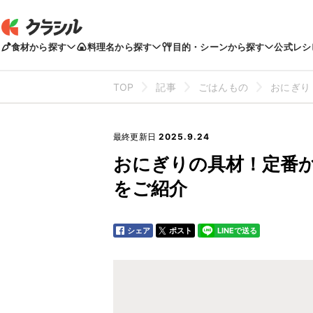
食材から探す
料理名から探す
目的・シーンから探す
公式レシ
TOP
記事
ごはんもの
おにぎり
最終更新日
2025.9.24
おにぎりの具材！定番
をご紹介
シェア
ポスト
LINEで送る