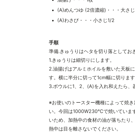
(A)めんつゆ (2倍濃縮)・・・大さじ
(A)わさび・・・小さじ1/2
手順
準備.きゅうりはヘタを切り落としてお
1.きゅうりは細切りにします。
2.油揚げはアルミホイルを敷いた天板
す。横に半分に切って1cm幅に切りま
3.ボウルに1、2、(A)を入れ和えたら
※お使いのトースター機種によって焼き
い。今回は1000W230℃で焼いてい
いため、加熱中の食材の油が落ちたり
熱中は目を離さないでください。