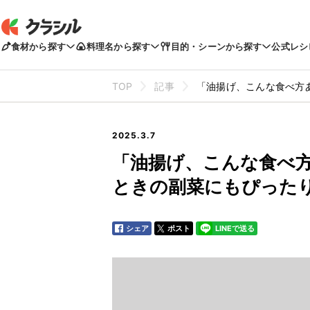
食材から探す
料理名から探す
目的・シーンから探す
公式レシ
TOP
記事
「油揚げ、こんな食べ方
2025.3.7
「油揚げ、こんな食べ
ときの副菜にもぴったり
シェア
ポスト
LINEで送る