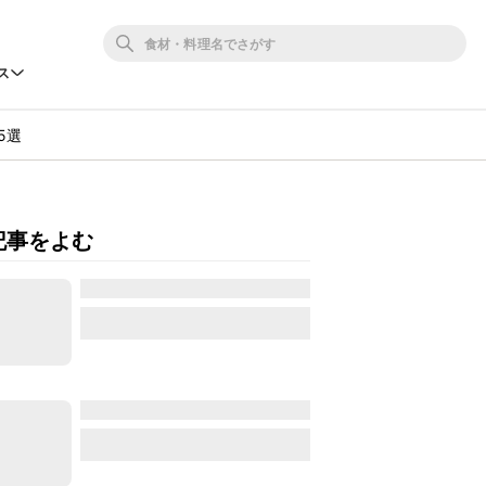
ス
5選
記事をよむ