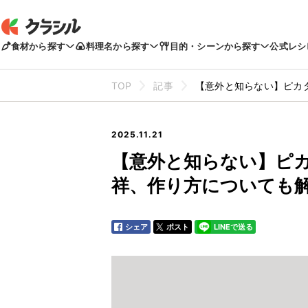
食材から探す
料理名から探す
目的・シーンから探す
公式レシ
TOP
記事
【意外と知らない】ピカ
2025.11.21
【意外と知らない】ピ
祥、作り方についても
シェア
ポスト
LINEで送る