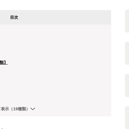
目次
類】
て表示（19種類）