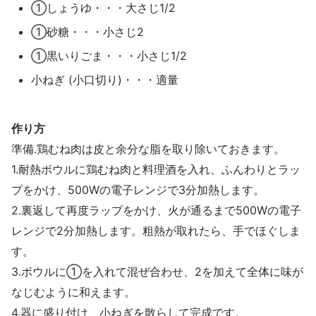
①しょうゆ・・・大さじ1/2
①砂糖・・・小さじ2
①黒いりごま・・・小さじ1/2
小ねぎ (小口切り)・・・適量
作り方
準備.鶏むね肉は皮と余分な脂を取り除いておきます。
1.耐熱ボウルに鶏むね肉と料理酒を入れ、ふんわりとラッ
プをかけ、500Wの電子レンジで3分加熱します。
2.裏返して再度ラップをかけ、火が通るまで500Wの電子
レンジで2分加熱します。粗熱が取れたら、手でほぐしま
す。
3.ボウルに①を入れて混ぜ合わせ、2を加えて全体に味が
なじむように和えます。
4.器に盛り付け、小ねぎを散らして完成です。