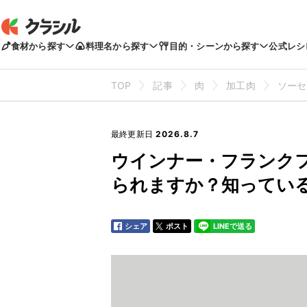
食材から探す
料理名から探す
目的・シーンから探す
公式レシ
TOP
記事
肉
加工肉
ソーセ
最終更新日
2026.8.7
ウインナー・フランク
られますか？知ってい
シェア
ポスト
LINEで送る