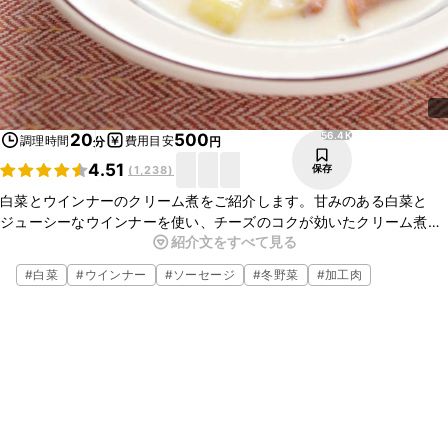
56.4K
20
500
調理時間
費用目安
分
円
4.51
保存
(
1,238
)
白菜とウインナーのクリーム煮をご紹介します。甘みのある白菜と
ジューシーなウインナーを使い、チーズのコクが効いたクリーム煮に
紹介文をすべて見る
しました。ごはんにもパンにも合う仕上がりですよ。簡単に作れるの
で、ぜひお試しくださいね。
#
白菜
#
ウインナー
#
ソーセージ
#
冬野菜
#
加工肉