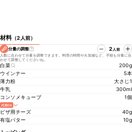
材料
（
2人前
）
2
分量の調整
人前
人数に合わせて分量を調整できます。料理の時間や火加減など、手順も分量に合
わせて調整してくださいね。
白菜
200g
ウインナー
5本
薄力粉
大さじ1
牛乳
300ml
コンソメキューブ
1個
代用OK
ピザ用チーズ
40g
有塩バター
10g