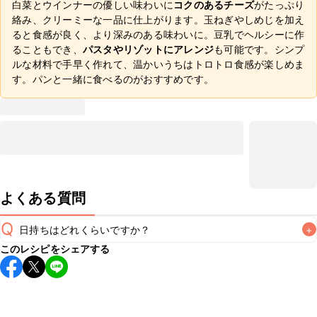
白菜とウインナーの優しい味わいに
コクのあるチーズ
がたっぷり
絡み、クリーミーな一品に仕上がります。玉ねぎやしめじを加え
ると食感が良く、より深みのある味わいに。豆乳でヘルシーに作
ることもでき、
パスタやリゾットにアレンジ
も可能です。シンプ
ルな材料で手早く作れて、温かいうちはトロトロ食感が楽しめま
す。パンと一緒に食べるのがおすすめです。
よくある質問
Q
日持ちはどれくらいですか？
+
このレシピをシェアする
保存期間は冷蔵で翌日中が目安です。なるべくお早めにお召
し上がりください。

A
※日持ちは目安です。
こちら
の注意事項をご確認の上、正し