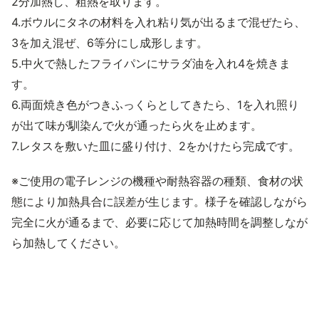
2分加熱し、粗熱を取ります。
4.ボウルにタネの材料を入れ粘り気が出るまで混ぜたら、
3を加え混ぜ、6等分にし成形します。
5.中火で熱したフライパンにサラダ油を入れ4を焼きま
す。
6.両面焼き色がつきふっくらとしてきたら、1を入れ照り
が出て味が馴染んで火が通ったら火を止めます。
7.レタスを敷いた皿に盛り付け、2をかけたら完成です。
※ご使用の電子レンジの機種や耐熱容器の種類、食材の状
態により加熱具合に誤差が生じます。様子を確認しながら
完全に火が通るまで、必要に応じて加熱時間を調整しなが
ら加熱してください。