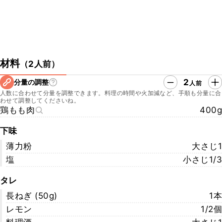
材料
（
2人前
）
2
分量の調整
人前
人数に合わせて分量を調整できます。料理の時間や火加減など、手順も分量に合
わせて調整してくださいね。
鶏もも肉
400g
下味
薄力粉
大さじ1
塩
小さじ1/3
タレ
長ねぎ (50g)
1本
レモン
1/2個