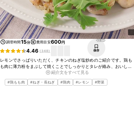
32.9K
15
600
調理時間
費用目安
分
円
4.46
保存
(
348
)
レモンでさっぱりいただく、チキンのねぎ塩炒めのご紹介です。鶏も
も肉に薄力粉をまぶして焼くことでしっかりとタレが絡み、おいしく
紹介文をすべて見る
いただけますよ。レモンのさわやかな風味と、黒こしょうの辛みが食
欲をそそる一品です。
#
鶏もも肉
#
ねぎ・長ねぎ
#
鶏肉
#
レモン
#
野菜