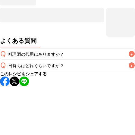
よくある質問
Q
料理酒の代用はありますか？
+
Q
日持ちはどれくらいですか？
+
A
このレシピをシェアする
保存期間は冷蔵で2~3日が目安です。なるべくお早めにお召
し上がりください。

A
※日持ちは目安です。
こちら
の注意事項をご確認の上、正し