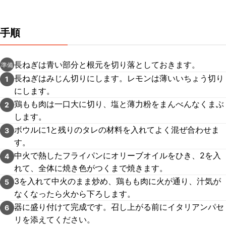
手順
長ねぎは青い部分と根元を切り落としておきます。
準備
長ねぎはみじん切りにします。レモンは薄いいちょう切り
1
にします。
鶏もも肉は一口大に切り、塩と薄力粉をまんべんなくまぶ
2
します。
ボウルに1と残りのタレの材料を入れてよく混ぜ合わせま
3
す。
中火で熱したフライパンにオリーブオイルをひき、2を入
4
れて、全体に焼き色がつくまで焼きます。
3を入れて中火のまま炒め、鶏もも肉に火が通り、汁気が
5
なくなったら火から下ろします。
器に盛り付けて完成です。召し上がる前にイタリアンパセ
6
リを添えてください。