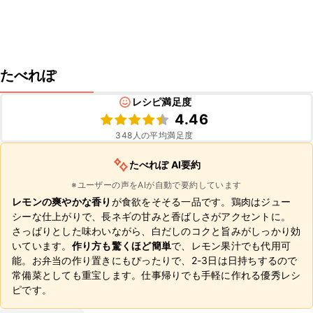
たべれぽ
レシピ満足度
4.46
348
人の平均満足度
たべれぽ AI要約
※ユーザーの声をAIが自動で要約しています
レモンの爽やかな香り
が食欲をそそる一品です。鶏肉はジュー
シーな仕上がりで、長ネギの甘みと香ばしさがアクセントに。
さっぱりとした味わいながら、白だしのコクと旨みがしっかり効
いています。
作り方も驚くほど簡単
で、レモン果汁でも代用可
能。お弁当の作り置きにもぴったりで、2-3日は日持ちするので
常備菜としても重宝します。仕事帰りでも手軽に作れる優秀レシ
ピです。