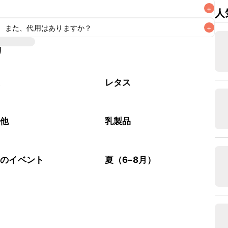
+
人
。また、代用はありますか？
+
作りいただけます。卵を加えることでコクが出てふんわりと
リ
した際に肉汁を閉じ込めてジューシーに仕上げる役割があり
細かく切った食パンや片栗粉で代用できます。片栗粉で代用
菜
レタス
の他
乳製品
節のイベント
夏（6–8月）