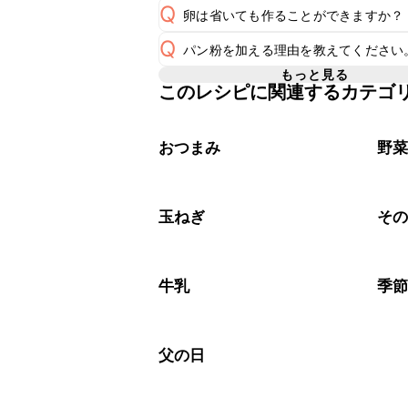
Q
卵は省いても作ることができますか？
A
Q
パン粉を加える理由を教えてください
食感は変わりますが、卵は省いてもお
A
もっと見る
このレシピに関連するカテゴ
パン粉は肉だねの固さを調節し、加熱
A
ます。パン粉のご用意がない場合は、
おつまみ
野
玉ねぎ
そ
牛乳
季
父の日