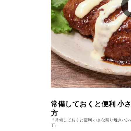
常備しておくと便利 小
方
「
常備しておくと便利 小さな照り焼きハン
す。