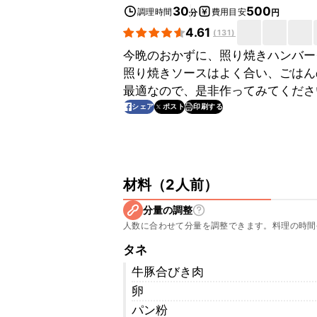
30
500
調理時間
費用目安
分
円
4.61
(
131
)
今晩のおかずに、照り焼きハンバー
照り焼きソースはよく合い、ごはん
最適なので、是非作ってみてくださ
印刷する
シェア
ポスト
材料
（
2人前
）
分量の調整
人数に合わせて分量を調整できます。料理の時間
タネ
牛豚合びき肉
卵
パン粉