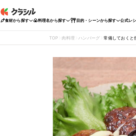
食材から探す
料理名から探す
目的・シーンから探す
公式レ
TOP
肉料理
ハンバーグ
常備しておくと