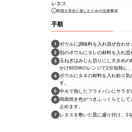
レタス
料理を安全に楽しむための注意事項
手順
ボウルに調味料を入れ混ぜ合わせ
1
別のボウルにタレの材料を入れ混
2
玉ねぎはみじん切りにし大きめの
3
かけ600Wのレンジで2分加熱し
ボウルにタネの材料を入れ粘り気
4
す。
中火で熱したフライパンにサラダ
5
両面焼き色がつきふっくらとして
6
止めます。
レタスを敷いた皿に盛り付け、2
7