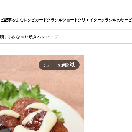
シピ
記事をよむ
レシピカード
クラシルショート
クリエイター
クラシルのサー
便利 小さな照り焼きハンバーグ
ミュートを解除