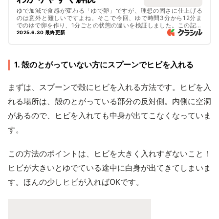
ゆで加減で食感が変わる「ゆで卵」ですが、理想の固さに仕上げる
のは意外と難しいですよね。そこで今回、ゆで時間3分から12分ま
でのゆで卵を作り、1分ごとの状態の違いを検証しました。この記事
を読めば、半熟や固ゆでなど、使う料理やお好みに合ったゆで卵の
2025.6.30 最終更新
作り方が一目でわかりますよ！レシピと合わせてチェックしてみて
くださいね。
1. 殻のとがっていない方にスプーンでヒビを入れる
まずは、スプーンで殻にヒビを入れる方法です。ヒビを入
れる場所は、殻のとがっている部分の反対側。内側に空洞
があるので、ヒビを入れても中身が出てこなくなっていま
す。
この方法のポイントは、ヒビを大きく入れすぎないこと！
ヒビが大きいとゆでている途中に白身が出てきてしまいま
す。ほんの少しヒビが入ればOKです。