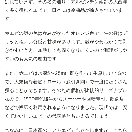
ばれています。その名の通り、アルゼンチン南部の大西洋
で多く獲れるエビで、日本には冷凍品が輸入されていま
す。
赤エビの殻の色は赤みがかったオレンジ色で、生の身はプ
リッと程よい食感と甘味があります。殻がやわらかくて剥
きやすいうえ、加熱しても固くなりにくいので調理がしや
すいのも人気の理由です。
また、赤エビは水深5〜25mに群を作って生息しているの
で、大規模な着底トロール（底引き網）で一度にたくさん
獲ることができます。そのため価格が比較的リーズナブル
なので、1990年代後半からスーパーや回転寿司、飲食店
などで幅広く利用されるようになりました。現代では「安
くておいしいエビ」の代表格ともいえるでしょう。
ちなみに、日本産の「アカエビ」も存在しますが、こちら