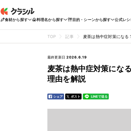
食材から探す
料理名から探す
目的・シーンから探す
公式レシ
TOP
記事
麦茶は熱中症対策になる
最終更新日
2026.6.19
麦茶は熱中症対策にな
理由を解説
シェア
ポスト
LINEで送る