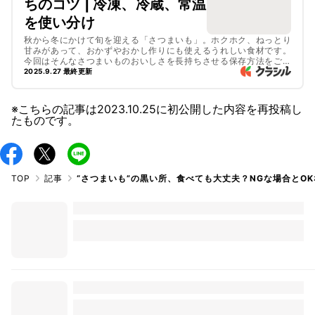
ちのコツ | 冷凍、冷蔵、常温
を使い分け
秋から冬にかけて旬を迎える「さつまいも」。ホクホク、ねっとり
甘みがあって、おかずやおかし作りにも使えるうれしい食材です。
今回はそんなさつまいものおいしさを長持ちさせる保存方法をご紹
介します。寒さに弱い野菜なので、基本は常温保存がおすすめです
2025.9.27 最終更新
が、加熱してから冷凍保存する方法もありますよ。ぜひ参考にして
くださいね。
※こちらの記事は
2023.10.25
に初公開した内容を再投稿し
たものです。
TOP
記事
“さつまいも”の黒い所、食べても大丈夫？NGな場合とO