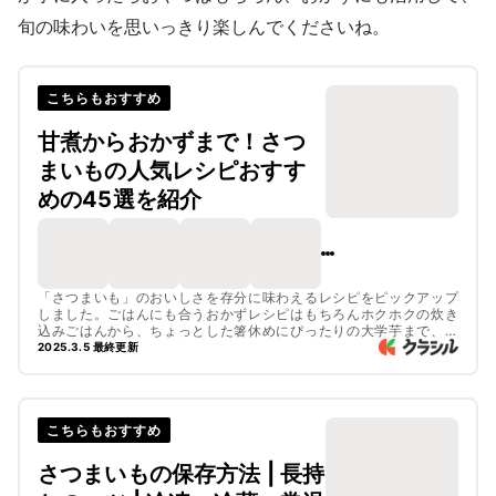
旬の味わいを思いっきり楽しんでくださいね。
こちらもおすすめ
甘煮からおかずまで！さつ
まいもの人気レシピおすす
めの45選を紹介
「さつまいも」のおいしさを存分に味わえるレシピをピックアップ
しました。ごはんにも合うおかずレシピはもちろんホクホクの炊き
込みごはんから、ちょっとした箸休めにぴったりの大学芋まで、た
くさんのレシピをご紹介しています。ぜひ、いろいろなアレンジで
2025.3.5 最終更新
お楽しみくださいね。
こちらもおすすめ
さつまいもの保存方法 | 長持