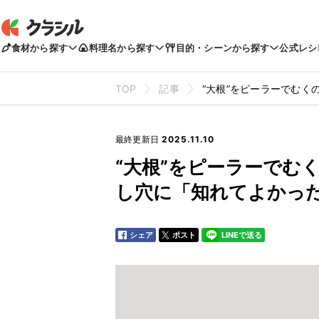
食材から探す
料理名から探す
目的・シーンから探す
公式レシ
TOP
記事
“大根”をピーラーでむく
最終更新日
2025.11.10
“大根”をピーラーでむ
し穴に「知れてよかっ
シェア
ポスト
LINEで送る