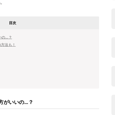
ね。
目次
いの…？
の方法も！
方がいいの…？