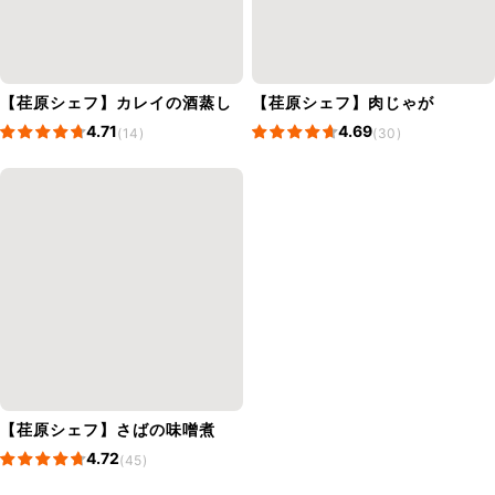
【荏原シェフ】カレイの酒蒸し
【荏原シェフ】肉じゃが
4.71
4.69
(14)
(30)
【荏原シェフ】さばの味噌煮
4.72
(45)