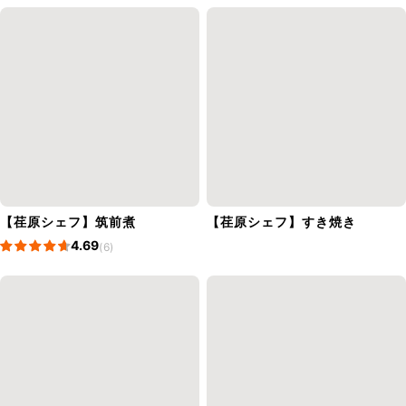
【荏原シェフ】筑前煮
【荏原シェフ】すき焼き
4.69
(6)