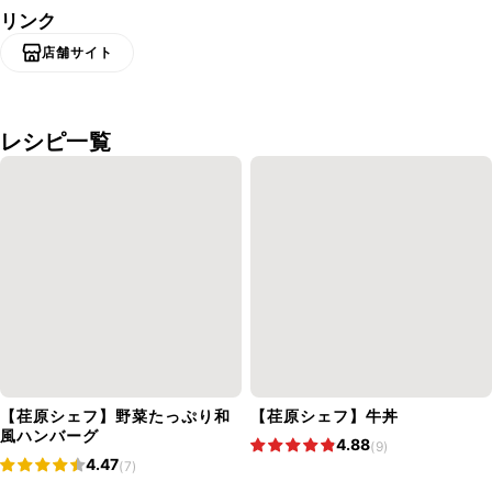
リンク
店舗サイト
レシピ一覧
【荏原シェフ】野菜たっぷり和
【荏原シェフ】牛丼
風ハンバーグ
4.88
(9)
4.47
(7)