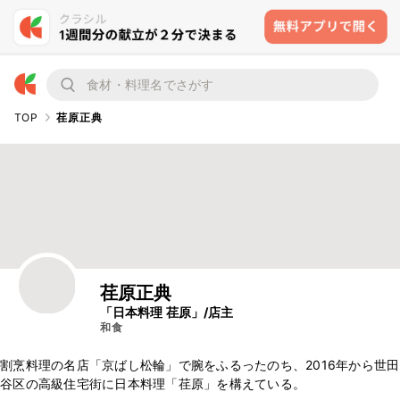
TOP
荏原正典
荏原正典
「日本料理 荏原」/店主
和食
割烹料理の名店「京ばし松輪」で腕をふるったのち、2016年から世田
谷区の高級住宅街に日本料理「荏原」を構えている。