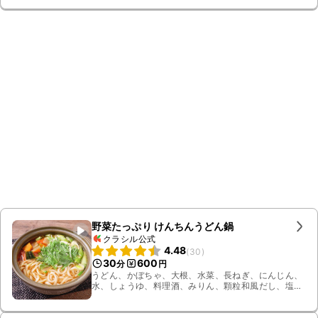
野菜たっぷり けんちんうどん鍋
クラシル公式
4.48
(
30
)
30
600
分
円
うどん、かぼちゃ、大根、水菜、長ねぎ、にんじん、
水、しょうゆ、料理酒、みりん、顆粒和風だし、塩、
ごま油