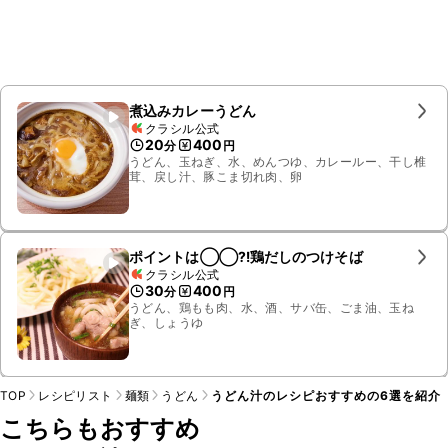
煮込みカレーうどん
クラシル公式
20
400
分
円
うどん、玉ねぎ、水、めんつゆ、カレールー、干し椎
茸、戻し汁、豚こま切れ肉、卵
ポイントは◯◯⁈鶏だしのつけそば
クラシル公式
30
400
分
円
うどん、鶏もも肉、水、酒、サバ缶、ごま油、玉ね
ぎ、しょうゆ
TOP
レシピリスト
麺類
うどん
うどん汁のレシピおすすめの6選を紹介
こちらもおすすめ