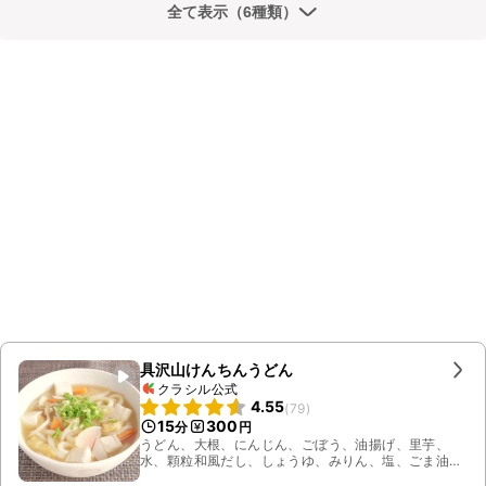
全て表示（6種類）
具沢山けんちんうどん
クラシル公式
4.55
(
79
)
15
300
分
円
うどん、大根、にんじん、ごぼう、油揚げ、里芋、
水、顆粒和風だし、しょうゆ、みりん、塩、ごま油、
小ねぎ、木綿豆腐