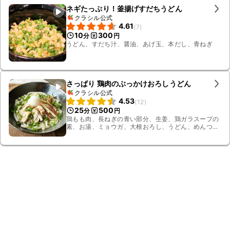
ネギたっぷり！釜揚げすだちうどん
クラシル公式
4.61
(
7
)
10
300
分
円
うどん、すだち汁、醤油、あげ玉、本だし、青ねぎ
さっぱり 鶏肉のぶっかけおろしうどん
クラシル公式
4.53
(
12
)
25
500
分
円
鶏もも肉、長ねぎの青い部分、生姜、鶏ガラスープの
素、お湯、ミョウガ、大根おろし、うどん、めんつ
ゆ、青ねぎ、酒、茹で汁