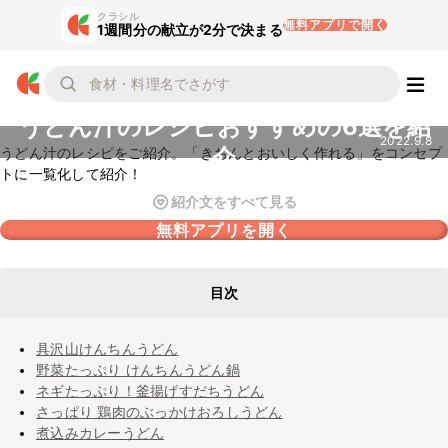
クラシル
無料アプリで開く
1週間分の献立が2分で決まる
うどん汁のレシピおすすめの6選を紹
2022.9.8
介
うどん汁のレシピをご紹介。「きちんとおいしく作れる」をコンセプ
トに一覧化して紹介！
紹介文をすべて見る
無料アプリを開く
目次
具沢山けんちんうどん
野菜たっぷり けんちんうどん鍋
ネギたっぷり！釜揚げすだちうどん
さっぱり 鶏肉のぶっかけおろしうどん
煮込みカレーうどん