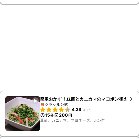
簡単おかず！豆苗とカニカマのマヨポン和え
クラシル公式
4.39
(
407
)
15
200
分
円
豆苗、カニカマ、マヨネーズ、ポン酢