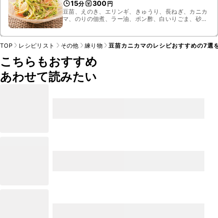
15
300
分
円
豆苗、えのき、エリンギ、きゅうり、長ねぎ、カニカ
マ、のりの佃煮、ラー油、ポン酢、白いりごま、砂
糖、桜エビ、塩
TOP
レシピリスト
その他
練り物
豆苗カニカマのレシピおすすめの7選
こちらもおすすめ
あわせて読みたい