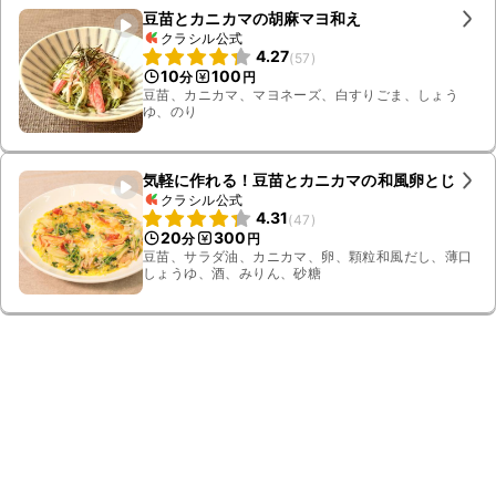
豆苗とカニカマの胡麻マヨ和え
クラシル公式
4.27
(
57
)
10
100
分
円
豆苗、カニカマ、マヨネーズ、白すりごま、しょう
ゆ、のり
気軽に作れる！豆苗とカニカマの和風卵とじ
クラシル公式
4.31
(
47
)
20
300
分
円
豆苗、サラダ油、カニカマ、卵、顆粒和風だし、薄口
しょうゆ、酒、みりん、砂糖