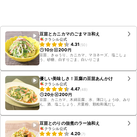
豆苗とカニカマのごまマヨ和え
クラシル公式
4.31
(
50
)
10
200
分
円
豆苗、きゅうり、カニカマ、マヨネーズ、塩こしょ
う、砂糖、白すりごま、白いりごま
優しい美味しさ！豆腐の豆苗あんかけ
クラシル公式
4.47
(
48
)
20
200
分
円
豆苗、カニカマ、木綿豆腐、水、薄口しょうゆ、みり
ん、酒、塩こしょう、片栗粉、顆粒和風だし
豆苗とのりの佃煮のラー油和え
クラシル公式
4.20
(
7
)