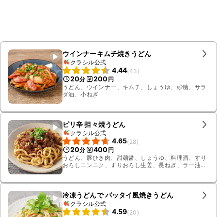
ウインナーキムチ焼きうどん
クラシル公式
4.44
(
43
)
20
200
分
円
うどん、ウインナー、キムチ、しょうゆ、砂糖、サラ
ダ油、小ねぎ
ピリ辛 担々焼うどん
クラシル公式
4.65
(
28
)
20
400
分
円
うどん、豚ひき肉、甜麺醤、しょうゆ、料理酒、すり
おろしニンニク、すりおろし生姜、長ねぎ、ラー油、
砂糖、小ねぎ、ザーサイ
冷凍うどんで パッタイ風焼きうどん
クラシル公式
4.59
(
20
)