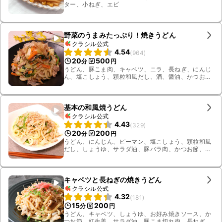
ター、小ねぎ、エビ
野菜のうまみたっぷり！焼きうどん
クラシル公式
4.54
(
964
)
20
500
分
円
うどん、豚こま肉、キャベツ、ニラ、長ねぎ、にんじ
ん、塩こしょう、顆粒和風だし、酒、醤油、かつお
節、サラダ油
基本の和風焼うどん
クラシル公式
4.43
(
329
)
20
200
分
円
うどん、にんじん、ピーマン、塩こしょう、顆粒和風
だし、しょうゆ、サラダ油、豚バラ肉、かつお節、も
やし
キャベツと長ねぎの焼きうどん
クラシル公式
4.32
(
181
)
15
200
分
円
うどん、キャベツ、しょうゆ、お好み焼きソース、か
つお節、紅生姜、サラダ油、豚こま切れ肉、長ねぎ、