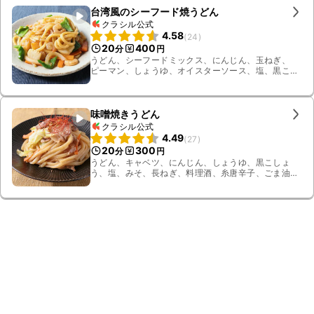
台湾風のシーフード焼うどん
クラシル公式
4.58
(
24
)
20
400
分
円
うどん、シーフードミックス、にんじん、玉ねぎ、
ピーマン、しょうゆ、オイスターソース、塩、黒こ
しょう、黒酢、ごま油
味噌焼きうどん
クラシル公式
4.49
(
27
)
20
300
分
円
うどん、キャベツ、にんじん、しょうゆ、黒こしょ
う、塩、みそ、長ねぎ、料理酒、糸唐辛子、ごま油、
豚こま切れ肉