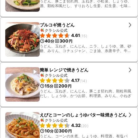
うどん、豚こま切れ肉、玉ねぎ、小松菜、しょうゆ、
酒、顆粒和風だし、すりおろし生姜、紅生姜、七味唐
辛子、サラダ油、砂糖
プルコギ焼うどん
クラシル公式
4.61
(
15
)
40
300
分
円
うどん、玉ねぎ、にんじん、ニラ、しょうゆ、酒、砂
糖、みりん、コチュジャン、ごま油、糸唐辛子、牛肩
ロース
簡単 レンジで焼きうどん
クラシル公式
4.17
(
14
)
15
200
分
円
うどん、玉ねぎ、にんじん、豚こま切れ肉、顆粒和風
だし、しょうゆ、かつお節、料理酒、みりん、小ねぎ
えびとコーンのしょうゆバター味焼きうどん
クラシル公式
4.32
(
20
)
10
300
分
円
うどん、コーンの水煮、しょうゆ、料理酒、有塩バ