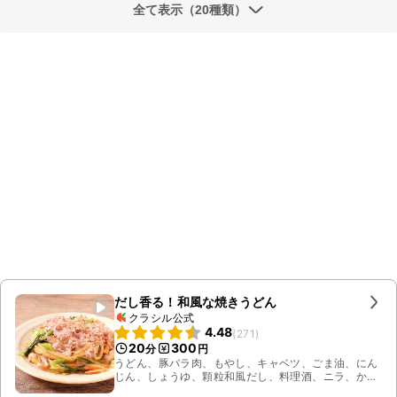
全て表示（20種類）
だし香る！和風な焼きうどん
クラシル公式
4.48
(
271
)
20
300
分
円
うどん、豚バラ肉、もやし、キャベツ、ごま油、にん
じん、しょうゆ、顆粒和風だし、料理酒、ニラ、かつ
お節