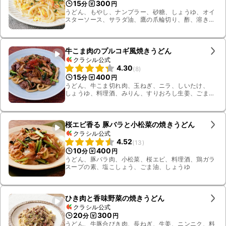
15
300
分
円
うどん、もやし、ナンプラー、砂糖、しょうゆ、オイ
スターソース、サラダ油、鷹の爪輪切り、酢、溶き
卵、ニンニク、パクチー、ニラ、桜エビ
牛こま肉のプルコギ風焼きうどん
クラシル公式
4.30
(
8
)
15
400
分
円
うどん、牛こま切れ肉、玉ねぎ、ニラ、しいたけ、
しょうゆ、料理酒、みりん、すりおろし生姜、ごま
油、糸唐辛子
桜エビ香る 豚バラと小松菜の焼きうどん
クラシル公式
4.52
(
13
)
10
400
分
円
うどん、豚バラ肉、小松菜、桜エビ、料理酒、鶏ガラ
スープの素、塩こしょう、ごま油、しょうゆ
ひき肉と香味野菜の焼きうどん
クラシル公式
20
300
分
円
うどん、牛豚合びき肉、長ねぎ、生姜、ニンニク、料