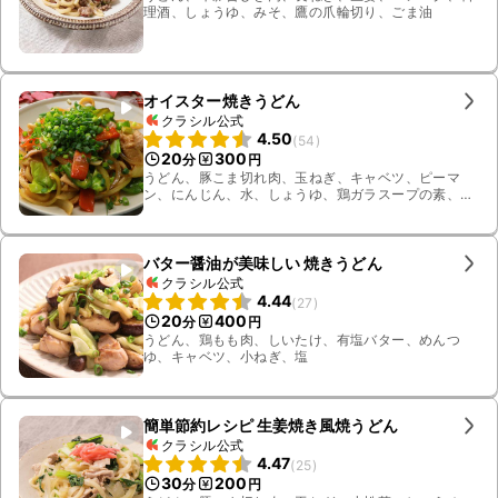
理酒、しょうゆ、みそ、鷹の爪輪切り、ごま油
オイスター焼きうどん
クラシル公式
4.50
(
54
)
20
300
分
円
うどん、豚こま切れ肉、玉ねぎ、キャベツ、ピーマ
ン、にんじん、水、しょうゆ、鶏ガラスープの素、オ
イスターソース、ごま油、小ねぎ
バター醤油が美味しい 焼きうどん
クラシル公式
4.44
(
27
)
20
400
分
円
うどん、鶏もも肉、しいたけ、有塩バター、めんつ
ゆ、キャベツ、小ねぎ、塩
簡単節約レシピ 生姜焼き風焼うどん
クラシル公式
4.47
(
25
)
30
200
分
円