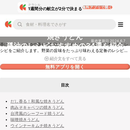
クラシル
無料アプリで開く
1週間分の献立が2分で決まる
焼きうどん
最終更新日
2024.6.7
醤油のレシピおすすめの34選を紹介
香ばしいしょうゆの香りが食欲をそそる！しょうゆ味の焼きうどんレ
シピをご紹介します。野菜の旨味をたっぷり味わえる定番のレシピか
ら、バターしょうゆ味やオイスターソースも加えて奥深い味わいに仕
紹介文をすべて見る
上げた一品など、何度も作りたくなるレシピをピックアップしまし
無料アプリを開く
た。ぜひ作ってみてくださいね。
目次
だし香る！和風な焼きうどん
肉みそキャベツの焼きうどん
台湾風のシーフード焼うどん
味噌焼きうどん
ウインナーキムチ焼きうどん