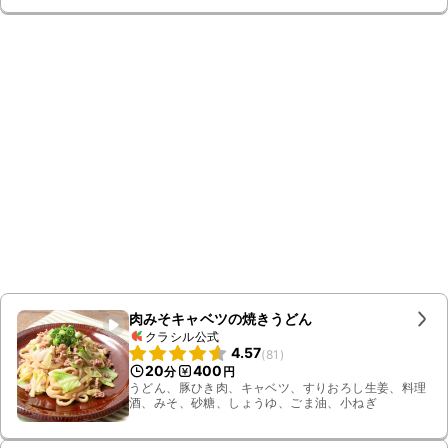
肉みそキャベツの焼きうどん
クラシル公式
4.57
(
81
)
20
400
分
円
うどん、豚ひき肉、キャベツ、すりおろし生姜、料理
酒、みそ、砂糖、しょうゆ、ごま油、小ねぎ