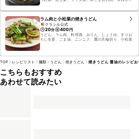
塩、オイスターソース、すりおろしニンニク、白こ
しょう、青ねぎ
ラム肉と小松菜の焼きうどん
クラシル公式
20
400
分
円
うどん、ラム肉、料理酒、みりん、しょうゆ、すりお
ろし生姜、ごま油、ニンニク、鷹の爪輪切り、小松菜
TOP
レシピリスト
麺類
うどん
焼きうどん
焼きうどん 醤油のレシピお
こちらもおすすめ
あわせて読みたい