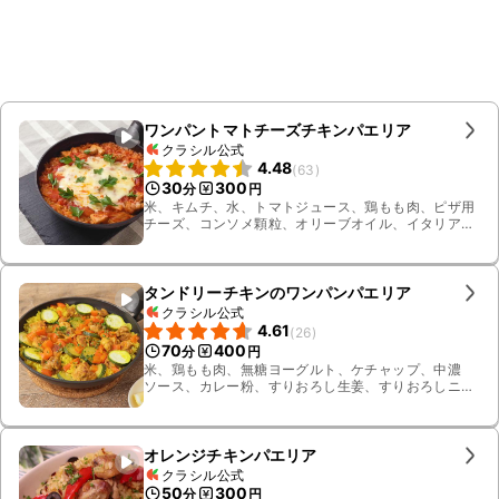
ワンパントマトチーズチキンパエリア
クラシル公式
4.48
(
63
)
30
300
分
円
米、キムチ、水、トマトジュース、鶏もも肉、ピザ用
チーズ、コンソメ顆粒、オリーブオイル、イタリアン
パセリ、すりおろしニンニク
タンドリーチキンのワンパンパエリア
クラシル公式
4.61
(
26
)
70
400
分
円
米、鶏もも肉、無糖ヨーグルト、ケチャップ、中濃
ソース、カレー粉、すりおろし生姜、すりおろしニン
ニク、ズッキーニ、赤パプリカ、水、料理酒、コンソ
メ顆粒、ターメリック、サラダ油、パセリ、レモン
オレンジチキンパエリア
クラシル公式
50
300
分
円