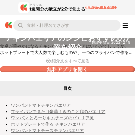
クラシル
無料アプリで開く
1週間分の献立が2分で決まる
チキンパエリアのレシピおすすめの7
最終更新日
2022.12.19
選を紹介
食卓が華やかになるチキンを使ったパエリアはいかがでしょうか。
ホットプレートで大人数で楽しむものや、一つのフライパンで作る簡
単レシピなど、さまざまなレシピをピックアップしました。ぜひおた
紹介文をすべて見る
めしくださいね。
無料アプリを開く
目次
ワンパントマトチキンパエリア
フライパンで見た目豪華！きのこと鶏のパエリア
ワンパン とろーりキムチーズのパエリア風
ホットプレートで作る チキンパエリア
ワンパントマトチーズチキンパエリア