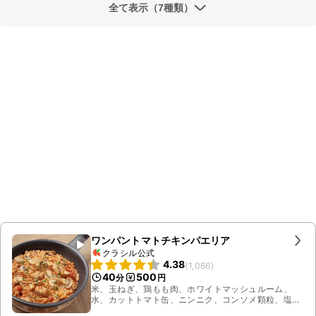
全て表示（7種類）
ワンパントマトチキンパエリア
クラシル公式
4.38
(
1,066
)
40
500
分
円
米、玉ねぎ、鶏もも肉、ホワイトマッシュルーム、
水、カットトマト缶、ニンニク、コンソメ顆粒、塩こ
しょう、オリーブオイル、パセリ