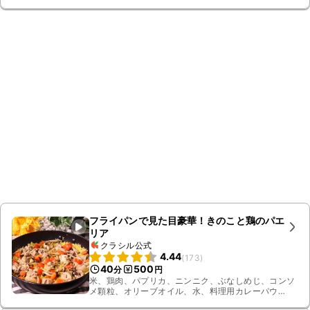
フライパンで見た目豪華！きのこと鶏のパエ
リア
クラシル公式
4.44
(
173
)
40
500
分
円
米、鶏肉、パプリカ、ニンニク、ぶなしめじ、コンソ
メ顆粒、オリーブオイル、水、料理用カレーパウ
ダー、塩こしょう