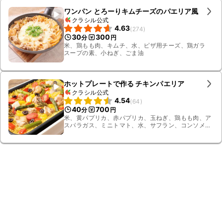
ワンパン とろーりキムチーズのパエリア風
クラシル公式
4.63
(
274
)
30
300
分
円
米、鶏もも肉、キムチ、水、ピザ用チーズ、鶏ガラ
スープの素、小ねぎ、ごま油
ホットプレートで作る チキンパエリア
クラシル公式
4.54
(
64
)
40
700
分
円
米、黄パプリカ、赤パプリカ、玉ねぎ、鶏もも肉、ア
スパラガス、ミニトマト、水、サフラン、コンソメ顆
粒、黒こしょう、塩、オリーブオイル、パセリ、塩こ
しょう、ローズマリー、白ワイン、ブラックオリー
ブ、ニンニク