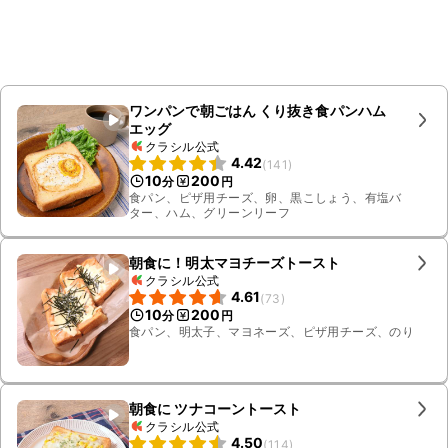
ワンパンで朝ごはん くり抜き食パンハム
エッグ
クラシル公式
4.42
(
141
)
10
200
分
円
食パン、ピザ用チーズ、卵、黒こしょう、有塩バ
ター、ハム、グリーンリーフ
朝食に！明太マヨチーズトースト
クラシル公式
4.61
(
73
)
10
200
分
円
食パン、明太子、マヨネーズ、ピザ用チーズ、のり
朝食に ツナコーントースト
クラシル公式
4.50
(
114
)