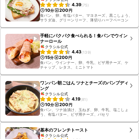
4.39
(
75
)
10
200
分
円
食パン、卵、有塩バター、マヨネーズ、黒こしょう、
サラダ油、グリーンリーフ、薄切りハーフベーコン
手軽にパクパク食べられる！食パンでウイン
ナーロール
クラシル公式
4.43
(
139
)
15
200
分
円
食パン、ウインナー、卵、牛乳、ピザ用チーズ、ケ
チャップ、レタス、ミニトマト
ワンパン朝ごはん ツナとチーズのパンプディ
ング
クラシル公式
4.19
(
81
)
10
200
分
円
食パン、ツナ油漬け、玉ねぎ、卵、牛乳、塩こしょ
う、有塩バター、ピザ用チーズ、パセリ
基本のフレンチトースト
クラシル公式