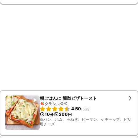
朝ごはんに 簡単ピザトースト
クラシル公式
4.50
(
568
)
10
200
分
円
食パン、ハム、玉ねぎ、ピーマン、ケチャップ、ピザ
用チーズ