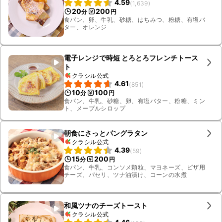
4.59
(
1,639
)
20
200
分
円
食パン、卵、牛乳、砂糖、はちみつ、粉糖、有塩バ
ター、オレンジ
電子レンジで時短 とろとろフレンチトース
ト
クラシル公式
4.61
(
851
)
10
100
分
円
食パン、牛乳、砂糖、卵、有塩バター、粉糖、ミン
ト、メープルシロップ
朝食にさっとパングラタン
クラシル公式
4.39
(
59
)
15
200
分
円
食パン、牛乳、コンソメ顆粒、マヨネーズ、ピザ用
チーズ、パセリ、ツナ油漬け、コーンの水煮
和風ツナのチーズトースト
クラシル公式