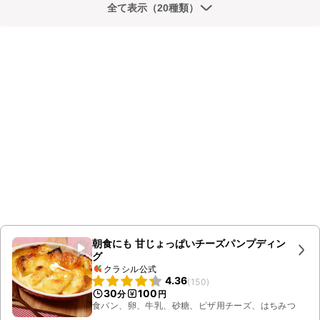
全て表示（20種類）
朝食にも 甘じょっぱいチーズパンプディン
グ
クラシル公式
4.36
(
150
)
30
100
分
円
食パン、卵、牛乳、砂糖、ピザ用チーズ、はちみつ