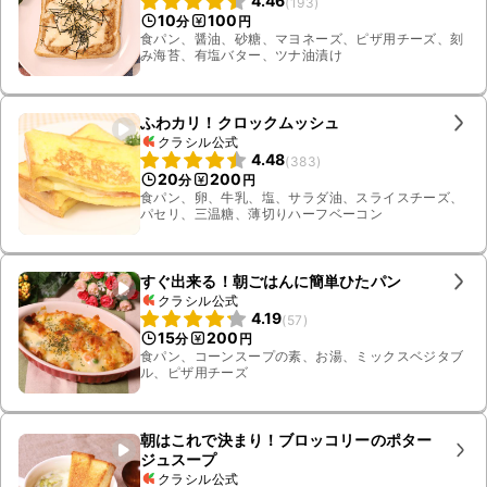
4.46
(
193
)
10
100
分
円
食パン、醤油、砂糖、マヨネーズ、ピザ用チーズ、刻
み海苔、有塩バター、ツナ油漬け
ふわカリ！クロックムッシュ
クラシル公式
4.48
(
383
)
20
200
分
円
食パン、卵、牛乳、塩、サラダ油、スライスチーズ、
パセリ、三温糖、薄切りハーフベーコン
すぐ出来る！朝ごはんに簡単ひたパン
クラシル公式
4.19
(
57
)
15
200
分
円
食パン、コーンスープの素、お湯、ミックスベジタブ
ル、ピザ用チーズ
朝はこれで決まり！ブロッコリーのポター
ジュスープ
クラシル公式