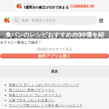
クラシル
無料アプリで開く
1週間分の献立が2分で決まる
朝ご飯
食パンのレシピおすすめの30選を紹
最終更新日
2024.10.17
朝ご飯 食パンのレシピをご紹介。「きちんとおいしく作れる」をコン
介
セプトに一覧化して紹介！
紹介文をすべて見る
無料アプリを開く
目次
朝食にも 甘じょっぱいチーズパンプディング
朝ごはんに 簡単ピザトースト
朝食にぴったり フレンチトースト
お家で作る ふわふわ生食パン
ワンパンで朝ごはん くり抜き食パンハムエッグ