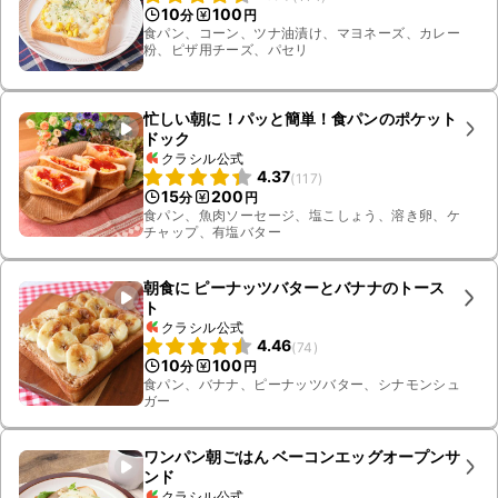
10
100
分
円
食パン、コーン、ツナ油漬け、マヨネーズ、カレー
粉、ピザ用チーズ、パセリ
忙しい朝に！パッと簡単！食パンのポケット
ドック
クラシル公式
4.37
(
117
)
15
200
分
円
食パン、魚肉ソーセージ、塩こしょう、溶き卵、ケ
チャップ、有塩バター
朝食に ピーナッツバターとバナナのトース
ト
クラシル公式
4.46
(
74
)
10
100
分
円
食パン、バナナ、ピーナッツバター、シナモンシュ
ガー
ワンパン朝ごはん ベーコンエッグオープンサ
ンド
クラシル公式