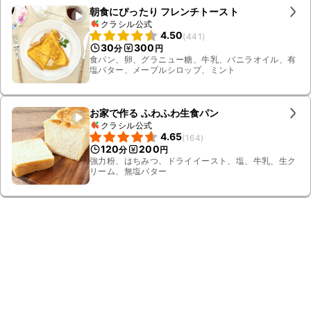
朝食にぴったり フレンチトースト
クラシル公式
4.50
(
441
)
30
300
分
円
食パン、卵、グラニュー糖、牛乳、バニラオイル、有
塩バター、メープルシロップ、ミント
お家で作る ふわふわ生食パン
クラシル公式
4.65
(
164
)
120
200
分
円
強力粉、はちみつ、ドライイースト、塩、牛乳、生ク
リーム、無塩バター