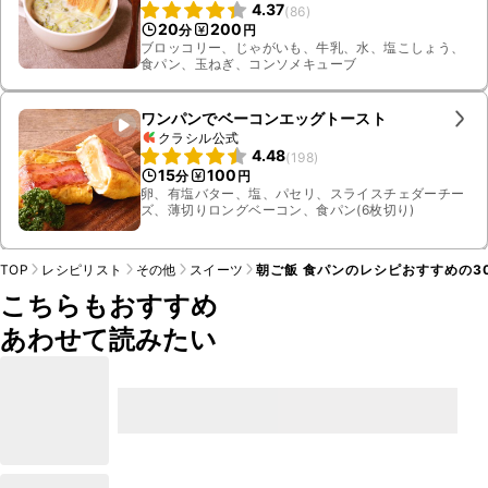
4.37
(
86
)
20
200
分
円
ブロッコリー、じゃがいも、牛乳、水、塩こしょう、
食パン、玉ねぎ、コンソメキューブ
ワンパンでベーコンエッグトースト
クラシル公式
4.48
(
198
)
15
100
分
円
卵、有塩バター、塩、パセリ、スライスチェダーチー
ズ、薄切りロングベーコン、食パン(6枚切り)
TOP
レシピリスト
その他
スイーツ
朝ご飯 食パンのレシピおすすめの3
こちらもおすすめ
あわせて読みたい