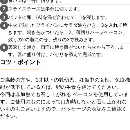
食パンは半分に切ります。
1
スライスチーズは半分に切ります。
2
バットに卵、(A)を混ぜ合わせて、1を浸します。
3
中火で熱したフライパンにサラダ油をひき、3を入れて焼
4
きます。焼き色がついたら、2、薄切りハーフベーコン、
残りの2の順にのせ、残りの3で挟みます。
裏返して焼き、両面に焼き目がついたら火から下ろしま
5
す。器に盛り付け、パセリを添えて完成です。
コツ・ポイント
ご高齢の方や、2才以下の乳幼児、妊娠中の女性、免疫機
能が低下している方は、卵の生食を避けてください。

今回は非加熱でも召し上がれる ベーコンを使用していま
す。ご使用のものによっては加熱しないと召し上がれな
いものもございますので、パッケージの表記をご確認く
ださい。