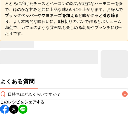
ろとろに溶けたチーズとベーコンの塩気が絶妙なハーモニーを奏
で、ほのかな甘みと共に上品な味わいに仕上がります。お好みで
ブラックペッパーやマヨネーズを加えると味がグッと引き締ま
り
、より本格的な味わいに。6枚切りのパンで作るとボリューム
満点で、カフェのような雰囲気も楽しめる朝食やブランチにぴっ
たりです。
よくある質問
Q
日持ちはどれくらいですか？
+
このレシピをシェアする
保存期間は冷蔵で当日中が目安です。なるべくお早めにお召
し上がりください。

A
※日持ちは目安です。
こちら
の注意事項をご確認の上、正し