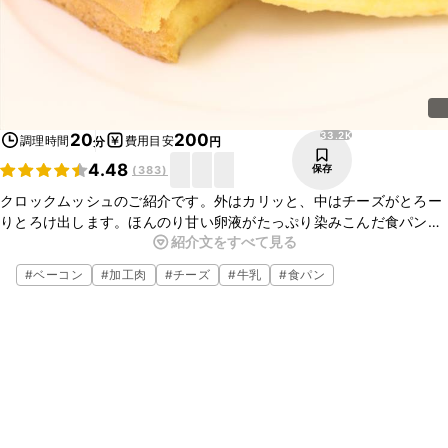
33.2K
20
200
調理時間
費用目安
分
円
4.48
保存
(
383
)
クロックムッシュのご紹介です。外はカリッと、中はチーズがとろー
りとろけ出します。ほんのり甘い卵液がたっぷり染みこんだ食パン
紹介文をすべて見る
に、チーズとベーコンの塩気がよく合います。甘じょっぱい味わいが
くせになるおいしさです。朝食やランチにもおすすめなので、ぜひお
#
ベーコン
#
加工肉
#
チーズ
#
牛乳
#
食パン
試しくださいね。