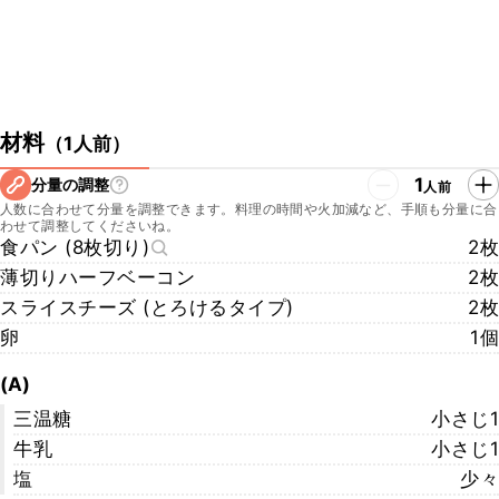
材料
（
1人前
）
1
分量の調整
人前
人数に合わせて分量を調整できます。料理の時間や火加減など、手順も分量に合
わせて調整してくださいね。
食パン (8枚切り)
2枚
薄切りハーフベーコン
2枚
スライスチーズ (とろけるタイプ)
2枚
卵
1個
(A)
三温糖
小さじ1
牛乳
小さじ1
塩
少々