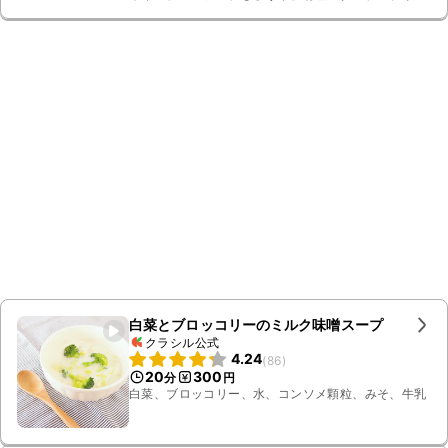
パウダー
白菜とブロッコリーのミルク味噌スープ
クラシル公式
4.24
(
86
)
20
300
分
円
白菜、ブロッコリー、水、コンソメ顆粒、みそ、牛乳