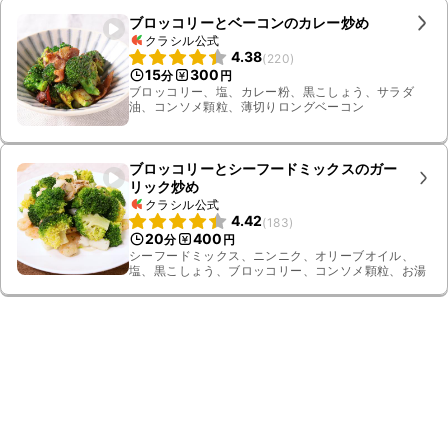
ブロッコリーとベーコンのカレー炒め
クラシル公式
4.38
(
220
)
15
300
分
円
ブロッコリー、塩、カレー粉、黒こしょう、サラダ
油、コンソメ顆粒、薄切りロングベーコン
ブロッコリーとシーフードミックスのガー
リック炒め
クラシル公式
4.42
(
183
)
20
400
分
円
シーフードミックス、ニンニク、オリーブオイル、
塩、黒こしょう、ブロッコリー、コンソメ顆粒、お湯