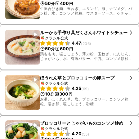
50
400
分
円
牛豚合びき肉、玉ねぎ、エリンギ、卵、ナツメグ、パ
ン粉、水、コンソメ顆粒、ウスターソース、ケチャッ
プ、有塩バター、ブロッコリー、にんじん、しめじ、
サラダ油、塩、黒こしょう、薄力粉
ルーから手作り具だくさんホワイトシチュー
クラシル公式
4.47
(
206
)
50
600
分
円
鶏もも肉、塩こしょう、薄力粉、玉ねぎ、にんじん、
じゃがいも、水、有塩バター、牛乳、コンソメ顆粒、
砂糖、塩、ブロッコリー
ほうれん草とブロッコリーの卵スープ
クラシル公式
4.25
(
69
)
10
300
分
円
お湯、ほうれん草、塩、ブロッコリー、コンソメ顆
粒、溶き卵、塩こしょう、砂糖
ブロッコリーとじゃがいものコンソメ炒め
クラシル公式
4.20
(
55
)