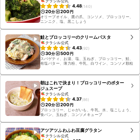
クラシル公式
4.48
(
140
)
20
200
分
円
オリーブオイル、鷹の爪、コンソメ、ブロッコリー、
ニンニク、塩、黒こしょう
鮭とブロッコリーのクリームパスタ
クラシル公式
4.43
(
92
)
30
500
分
円
スパゲティ、お湯、塩、玉ねぎ、ブロッコリー、鮭、
有塩バター、薄力粉、牛乳、白ワイン、コンソメ顆粒
朝はこれで決まり！ブロッコリーのポター
ジュスープ
クラシル公式
4.37
(
86
)
20
200
分
円
ブロッコリー、じゃがいも、牛乳、水、塩こしょう、
食パン、玉ねぎ、コンソメキューブ
アツアツふわふわ豆腐グラタン
クラシル公式