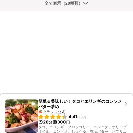
全て表示（20種類）
簡単＆美味しい！タコとエリンギのコンソメ
バター炒め
クラシル公式
4.41
(
167
)
20
300
分
円
タコ、エリンギ、ブロッコリー、ニンニク、オリーブ
オイル、コンソメ、しょうゆ、有塩バター、パプリカ