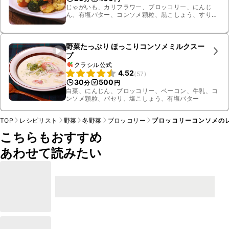
じゃがいも、カリフラワー、ブロッコリー、にんじ
ん、有塩バター、コンソメ顆粒、黒こしょう、すりお
ろしニンニク、薄切りハーフベーコン
野菜たっぷり ほっこりコンソメミルクスー
プ
クラシル公式
4.52
(
57
)
30
500
分
円
白菜、にんじん、ブロッコリー、ベーコン、牛乳、コ
ンソメ顆粒、パセリ、塩こしょう、有塩バター
TOP
レシピリスト
野菜
冬野菜
ブロッコリー
ブロッコリーコンソメの
こちらもおすすめ
あわせて読みたい