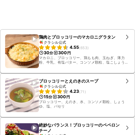
鶏肉とブロッコリーのマカロニグラタン
クラシル公式
4.55
(
653
)
30
300
分
円
マカロニ、ブロッコリー、鶏もも肉、玉ねぎ、薄力
粉、牛乳、有塩バター、コンソメ顆粒、塩こしょう、
お湯、塩、パセリ、ピザ用チーズ、コーンの水煮
ブロッコリーとえのきのスープ
クラシル公式
4.23
(
71
)
15
300
分
円
ブロッコリー、えのき、水、コンソメ顆粒、しょう
ゆ、塩、パセリ
絶妙なバランス！ブロッコリーのペペロン
チーノ