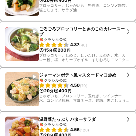
20
400
分
円
ブロッコリー、じゃがいも、料理酒、コンソメ顆粒、
塩こしょう、サラダ油
ごろごろブロッコリーときのこのカレースー
プ
クラシル公式
4.37
(
40
)
15
200
分
円
ブロッコリー、しめじ、しいたけ、えのき、水、カ
レー粉、塩、オリーブオイル、すりおろしニンニク、
固形ブイヨン、塩こしょう
ジャーマンポテト風マスタードマヨ炒め
クラシル公式
4.50
(
70
)
20
400
分
円
じゃがいも、ブロッコリー、玉ねぎ、ウインナー、
水、コンソメ顆粒、マヨネーズ、砂糖、黒こしょう、
オリーブオイル、すりおろしニンニク、塩、粒マス
タード
温野菜たっぷり バターサラダ
クラシル公式
4.56
(
120
)
20
400
分
円