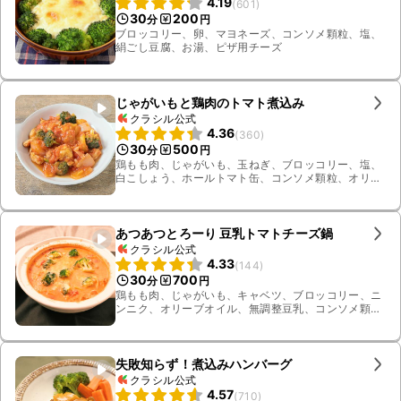
4.19
(
601
)
30
200
分
円
ブロッコリー、卵、マヨネーズ、コンソメ顆粒、塩、
絹ごし豆腐、お湯、ピザ用チーズ
じゃがいもと鶏肉のトマト煮込み
クラシル公式
4.36
(
360
)
30
500
分
円
鶏もも肉、じゃがいも、玉ねぎ、ブロッコリー、塩、
白こしょう、ホールトマト缶、コンソメ顆粒、オリー
ブオイル、ニンニク、砂糖、黒こしょう
あつあつとろーり 豆乳トマトチーズ鍋
クラシル公式
4.33
(
144
)
30
700
分
円
鶏もも肉、じゃがいも、キャベツ、ブロッコリー、ニ
ンニク、オリーブオイル、無調整豆乳、コンソメ顆
粒、塩こしょう、ピザ用チーズ、カットトマト缶
失敗知らず！煮込みハンバーグ
クラシル公式
4.57
(
710
)