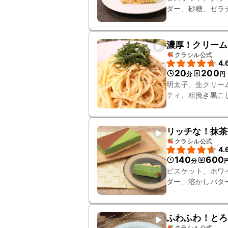
ダー、砂糖、ゼラ
濃厚！クリーム
クラシル公式
4.
20
200
分
円
明太子、生クリー
ティ、粗挽き黒こ
リッチな！抹茶
クラシル公式
4.
140
600
分
ビスケット、ホワ
ダー、溶かしバタ
ふわふわ！とろ
クラシル公式