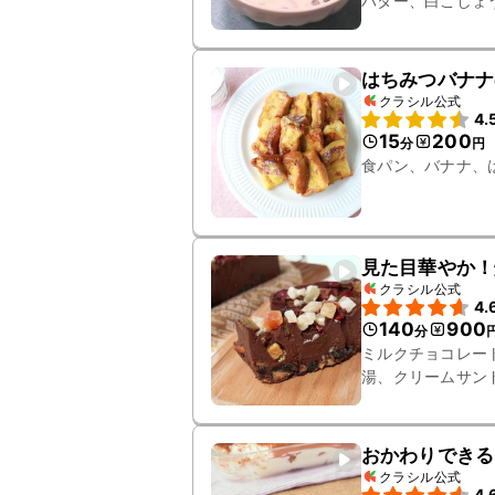
バター、白こしょ
はちみつバナナ
クラシル公式
4.
15
200
分
円
食パン、バナナ、
見た目華やか！
クラシル公式
4.
140
900
分
ミルクチョコレー
湯、クリームサン
おかわりできる
クラシル公式
4.