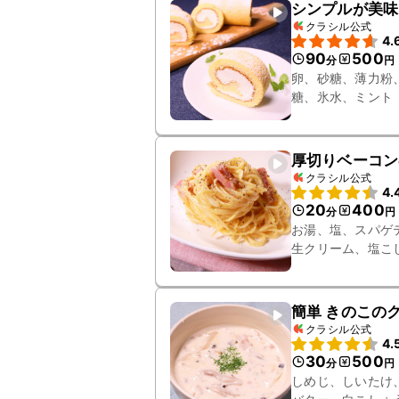
シンプルが美味
クラシル公式
4.
90
500
分
円
卵、砂糖、薄力粉
糖、氷水、ミント
厚切りベーコン
クラシル公式
4.
20
400
分
円
お湯、塩、スパゲ
生クリーム、塩こ
簡単 きのこの
クラシル公式
4.
30
500
分
円
しめじ、しいたけ