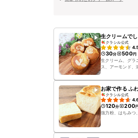
生クリームでし
クラシル公式
4.
30
500
分
円
生クリーム、グラ
ス、アーモンド、
お家で作る ふ
クラシル公式
4.
120
200
分
強力粉、はちみつ