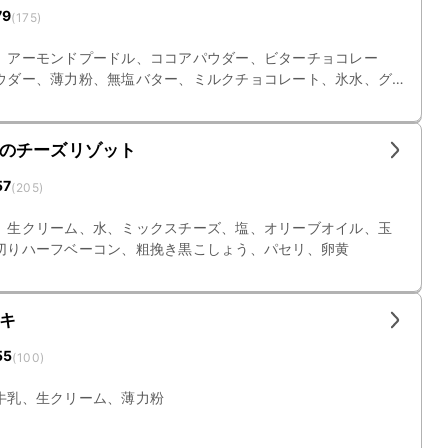
79
(
175
)
、アーモンドプードル、ココアパウダー、ビターチョコレー
ウダー、薄力粉、無塩バター、ミルクチョコレート、氷水、グ
のチーズリゾット
57
(
205
)
、生クリーム、水、ミックスチーズ、塩、オリーブオイル、玉
切りハーフベーコン、粗挽き黒こしょう、パセリ、卵黄
キ
55
(
100
)
牛乳、生クリーム、薄力粉