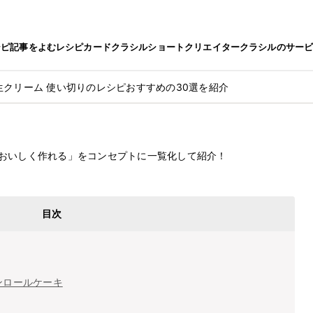
シピ
記事をよむ
レシピカード
クラシルショート
クリエイター
クラシルのサー
生クリーム 使い切りのレシピおすすめの30選を紹介
最終更新日
2024.8.7
シピおすすめの30選を紹介
おいしく作れる」をコンセプトに一覧化して紹介！
目次
ンロールケーキ