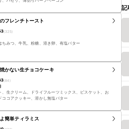
う、パセリ、薄切りハーフベーコン
記
のフレンチトースト
53
(
325
)
はちみつ、牛乳、粉糖、溶き卵、有塩バター
焼かない生チョコケーキ
63
(
84
)
円
ト、生クリーム、ドライフルーツミックス、ビスケット、お
ドココアクッキー、溶かし無塩バター
よ簡単ティラミス
60