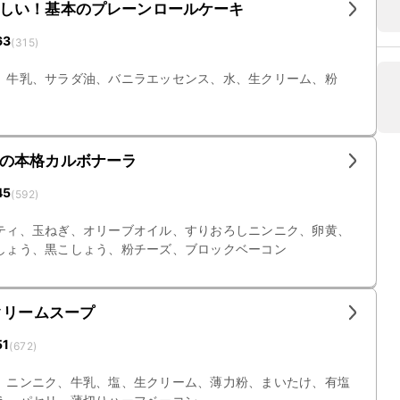
しい！基本のプレーンロールケーキ
63
(
315
)
、牛乳、サラダ油、バニラエッセンス、水、生クリーム、粉
の本格カルボナーラ
45
(
592
)
ティ、玉ねぎ、オリーブオイル、すりおろしニンニク、卵黄、
しょう、黒こしょう、粉チーズ、ブロックベーコン
クリームスープ
51
(
672
)
、ニンニク、牛乳、塩、生クリーム、薄力粉、まいたけ、有塩