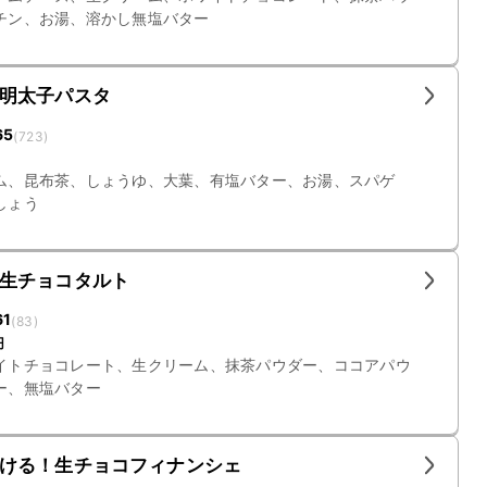
チン、お湯、溶かし無塩バター
明太子パスタ
65
(
723
)
ム、昆布茶、しょうゆ、大葉、有塩バター、お湯、スパゲ
しょう
生チョコタルト
61
(
83
)
円
イトチョコレート、生クリーム、抹茶パウダー、ココアパウ
ー、無塩バター
ける！生チョコフィナンシェ