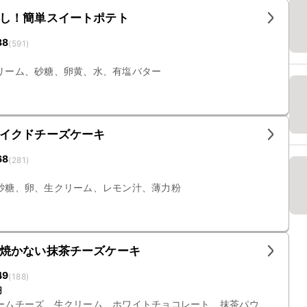
し！簡単スイートポテト
38
(
591
)
リーム、砂糖、卵黄、水、有塩バター
イクドチーズケーキ
68
(
281
)
砂糖、卵、生クリーム、レモン汁、薄力粉
焼かない抹茶チーズケーキ
49
(
188
)
円
ームチーズ、生クリーム、ホワイトチョコレート、抹茶パウ