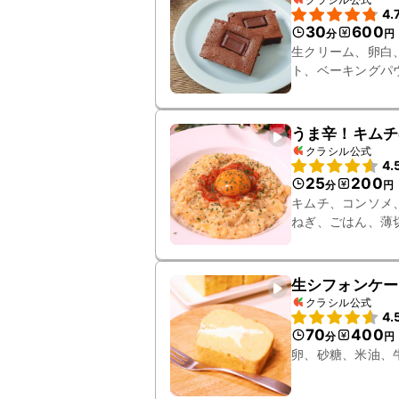
4.
30
600
分
円
生クリーム、卵白
ト、ベーキングパ
ラニュー糖
うま辛！キムチ
クラシル公式
4.
25
200
分
円
キムチ、コンソメ
ねぎ、ごはん、薄
生シフォンケー
クラシル公式
4.
70
400
分
円
卵、砂糖、米油、