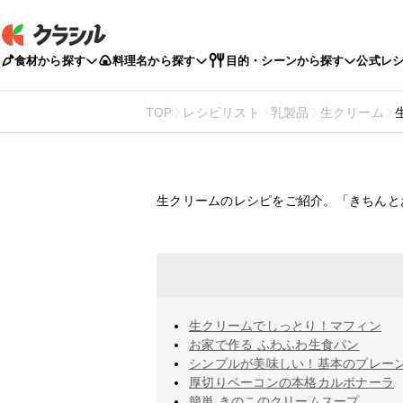
食材から探す
料理名から探す
目的・シーンから探す
公式レ
TOP
レシピリスト
乳製品
生クリーム
生クリーム
使い切りのレ
生クリームのレシピをご紹介。「きちんと
生クリームでしっとり！マフィン
お家で作る ふわふわ生食パン
シンプルが美味しい！基本のプレー
厚切りベーコンの本格カルボナーラ
簡単 きのこのクリームスープ