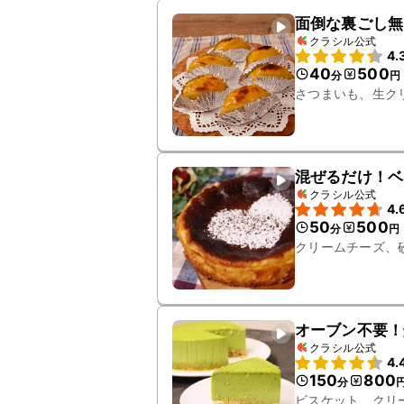
面倒な裏ごし無
クラシル公式
4.
40
500
分
円
さつまいも、生ク
混ぜるだけ！ベ
クラシル公式
4.
50
500
分
円
クリームチーズ、
オーブン不要！
クラシル公式
4.
150
800
分
ビスケット、クリ