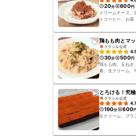
20
600
分
円
クリームチーズ、
トコーヒー、お湯
鶏もも肉とマッ
クラシル公式
4.
30
500
分
円
鶏もも肉、玉ねぎ
素、生クリーム、
とろける！究極
クラシル公式
4.
190
600
分
生クリーム、ブラ