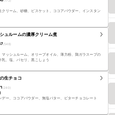
(
172
)
生クリーム、砂糖、ビスケット、ココアパウダー、インスタン
シュルームの濃厚クリーム煮
57
(
548
)
、マッシュルーム、オリーブオイル、薄力粉、鶏ガラスープの
牛乳、塩、パセリ、黒こしょう
の生チョコ
71
(
240
)
円
ンデー、ココアパウダー、無塩バター、ビターチョコレート