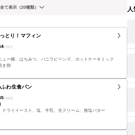
全て表示（20種類）
人
っとり！マフィン
54
(
197
)
ニュー糖、はちみつ、バニラビーンズ、ホットケーキミック
溶き卵
わふわ生食パン
65
(
164
)
円
、ドライイースト、塩、牛乳、生クリーム、無塩バター