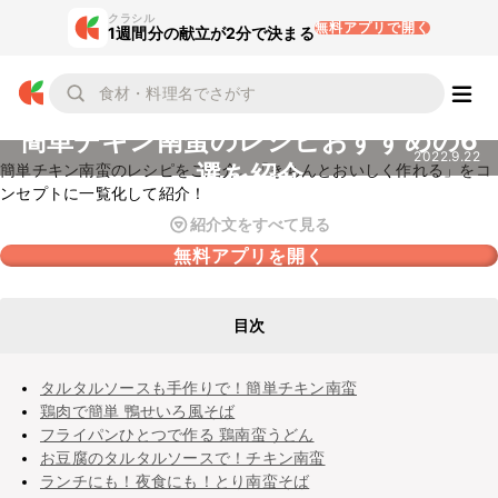
クラシル
無料アプリで開く
1週間分の献立が2分で決まる
簡単チキン南蛮のレシピおすすめの6
2022.9.22
選を紹介
簡単チキン南蛮のレシピをご紹介。「きちんとおいしく作れる」をコ
ンセプトに一覧化して紹介！
紹介文をすべて見る
無料アプリを開く
目次
タルタルソースも手作りで！簡単チキン南蛮
鶏肉で簡単 鴨せいろ風そば
フライパンひとつで作る 鶏南蛮うどん
お豆腐のタルタルソースで！チキン南蛮
ランチにも！夜食にも！とり南蛮そば