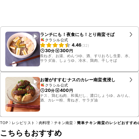
ランチにも！夜食にも！とり南蛮そば
クラシル公式
4.46
(
32
)
30
300
分
円
長ねぎ、お湯、めんつゆ、酒、すりおろし生姜、水、
サラダ油、しょうゆ、冷水、鶏肉、干しそば
お箸がすすむ ナスのカレー南蛮煮浸し
クラシル公式
20
400
分
円
ナス、鶏むね肉、和風だし、濃口しょうゆ、みりん、
酒、カレー粉、青ねぎ、サラダ油
TOP
レシピリスト
肉料理
チキン南蛮
簡単チキン南蛮のレシピおすすめ
こちらもおすすめ