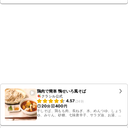
キャベツ、サニーレタス
鶏肉で簡単 鴨せいろ風そば
クラシル公式
4.57
(
249
)
20
400
分
円
干しそば、鶏もも肉、長ねぎ、水、めんつゆ、しょう
ゆ、みりん、砂糖、七味唐辛子、サラダ油、お湯、料
理酒、木の芽