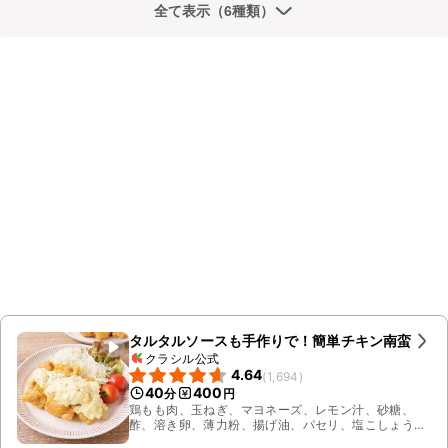
全て表示（6種類）
タルタルソースも手作りで！簡単チキン南蛮
クラシル公式
4.64
(
1,694
)
40
400
分
円
鶏もも肉、玉ねぎ、マヨネーズ、レモン汁、砂糖、
酢、溶き卵、薄力粉、揚げ油、パセリ、塩こしょう、
すりおろし生姜、しょうゆ、ゆで卵、ミニトマト、