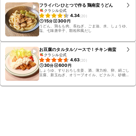
フライパンひとつで作る 鶏南蛮うどん
クラシル公式
4.34
(
20
)
15
300
分
円
うどん、鶏もも肉、長ねぎ、ごま油、水、しょうゆ、
塩、七味唐辛子、顆粒和風だし
お豆腐のタルタルソースで！チキン南蛮
クラシル公式
4.63
(
20
)
30
600
分
円
しょうゆ、すりおろし生姜、酒、薄力粉、卵、絹ごし
豆腐、新玉ねぎ、オリーブオイル、ピクルス、砂糖、
酢、塩こしょう、一味唐辛子、揚げ油、鶏むね肉