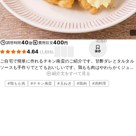
159.5K
40
400
調理時間
費用目安
分
円
4.64
保存
(
1,694
)
ご自宅で簡単に作れるチキン南蛮のご紹介です。甘酢ダレとタルタル
ソースも手作りでとてもおいしいです。鶏もも肉はやわらかくジュー
紹介文をすべて見る
シーで、甘酢ダレに絡めてさっぱりと召し上がれますよ。濃厚なタル
タルソースを絡めてお召し上がり下さい。
#
鶏もも肉
#
チキン南蛮
#
玉ねぎ
#
鶏肉
#
肉料理