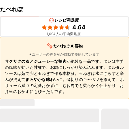
たべれぽ
レシピ満足度
4.64
1,694
人の平均満足度
たべれぽ AI要約
※ユーザーの声をAIが自動で要約しています
サクサクの衣とジューシーな鶏肉
が絶妙な一品です。タレは生姜
の風味が効いた甘酢で、お肉にしっかり染み込みます。タルタル
ソースは茹で卵と玉ねぎで作る本格派。玉ねぎは水にさらすと辛
みが消えて
まろやかな味わい
に。薄切りのキャベツを添えて、ボ
リューム満点の定番おかずに。むね肉でも柔らかく仕上がり、お
弁当のおかずにもぴったりです。