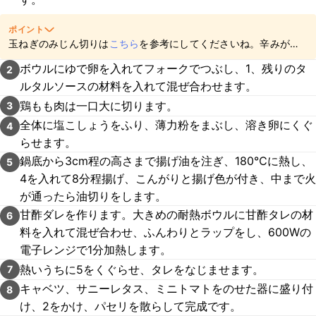
ポイント
玉ねぎのみじん切りは
こちら
を参考にしてくださいね。辛みが気
になる場合は、水に5～10分程さらすと和らぎますよ。
ボウルにゆで卵を入れてフォークでつぶし、1、残りのタ
2
ルタルソースの材料を入れて混ぜ合わせます。
鶏もも肉は一口大に切ります。
3
全体に塩こしょうをふり、薄力粉をまぶし、溶き卵にくぐ
4
らせます。
鍋底から3cm程の高さまで揚げ油を注ぎ、180℃に熱し、
5
4を入れて8分程揚げ、こんがりと揚げ色が付き、中まで火
が通ったら油切りをします。
甘酢ダレを作ります。大きめの耐熱ボウルに甘酢タレの材
6
料を入れて混ぜ合わせ、ふんわりとラップをし、600Wの
電子レンジで1分加熱します。
熱いうちに5をくぐらせ、タレをなじませます。
7
キャベツ、サニーレタス、ミニトマトをのせた器に盛り付
8
け、2をかけ、パセリを散らして完成です。