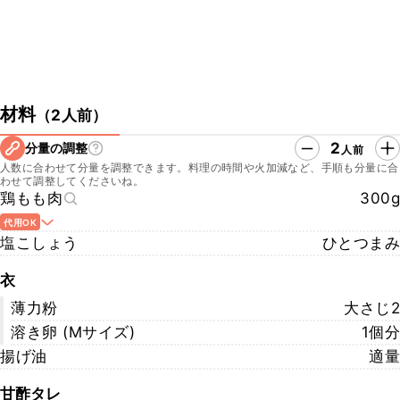
材料
（
2人前
）
2
分量の調整
人前
人数に合わせて分量を調整できます。料理の時間や火加減など、手順も分量に合
わせて調整してくださいね。
鶏もも肉
300g
代用OK
塩こしょう
ひとつまみ
衣
薄力粉
大さじ2
溶き卵 (Mサイズ)
1個分
揚げ油
適量
甘酢タレ