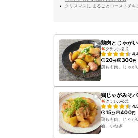
クリスマスに まるごとローストチキ
鶏肉とじゃがい
クラシル公式
4.
20
300
分
円
鶏もも肉、じゃが
鶏じゃがみそバ
クラシル公式
4.
15
400
分
円
鶏もも肉、じゃが
油、小ねぎ