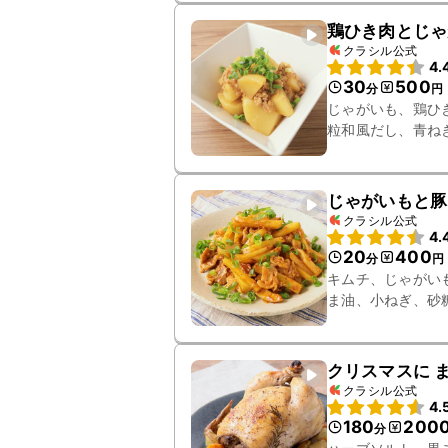
鶏ひき肉とじゃ
クラシル公式
4.
30
500
分
円
じゃがいも、鶏ひ
粒和風だし、青ね
じゃがいもと豚
クラシル公式
4.
20
400
分
円
キムチ、じゃがい
ま油、小ねぎ、砂
クリスマスに 
クラシル公式
4.
180
200
分