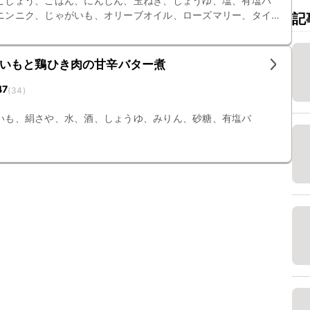
こしょう、ごはん、にんじん、玉ねぎ、しょうゆ、塩、有塩バ
ニンニク、じゃがいも、オリーブオイル、ローズマリー、タイ
記
いもと鶏ひき肉の甘辛バター煮
47
(
34
)
いも、絹さや、水、酒、しょうゆ、みりん、砂糖、有塩バ