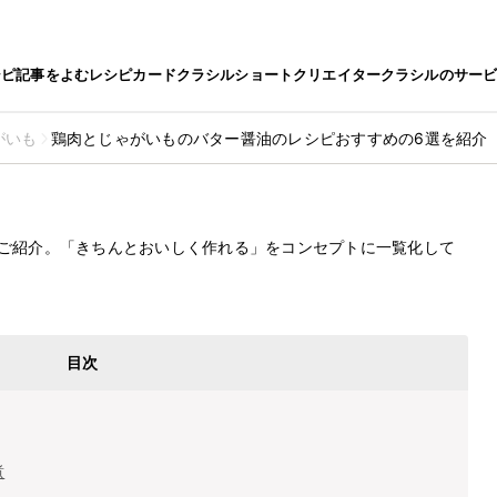
シピ
記事をよむ
レシピカード
クラシルショート
クリエイター
クラシルのサー
がいも
鶏肉とじゃがいものバター醤油のレシピおすすめの6選を紹介
ター醤油のレシピおすすめの6選を紹
2022.10.6
ご紹介。「きちんとおいしく作れる」をコンセプトに一覧化して
目次
煮