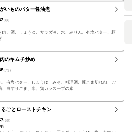
がいものバター醤油煮
42
(
66
)
き肉、酒、しょうゆ、サラダ油、水、みりん、有塩バター、顆
ぎ
肉のキムチ炒め
45
(
73
)
も、有塩バター、しょうゆ、みそ、料理酒、豚こま切れ肉、ご
糖、白すりごま、水、鶏ガラスープの素
まるごとローストチキン
57
(
56
)
0
円