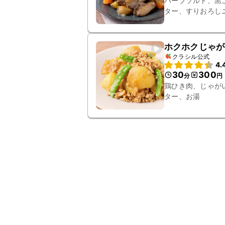
ハーブソルト、黒
ター、すりおろし
ム、丸鶏
ホクホクじゃが
クラシル公式
4.
30
300
分
円
鶏ひき肉、じゃが
ター、お湯