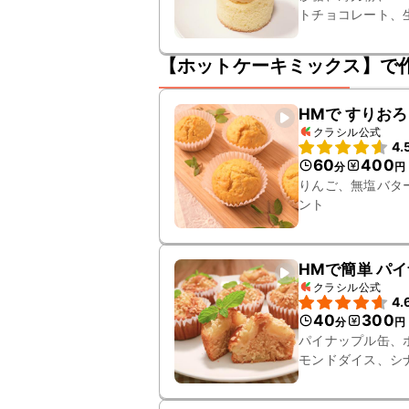
トチョコレート、
お湯、氷水
【ホットケーキミックス】で
HMで すりお
クラシル公式
4.
60
400
分
円
りんご、無塩バタ
ント
HMで簡単 パ
クラシル公式
4.
40
300
分
円
パイナップル缶、
モンドダイス、シ