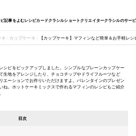
シピ
記事をよむ
レシピカード
クラシルショート
クリエイター
クラシルのサー
ーキ
カップケーキ
【カップケーキ】マフィンなど簡単＆お手軽レシ
ィンなど簡単＆お手軽レシピおすす
最終更新日
2026.5.1
レシピをピックアップしました。シンプルなプレーンカップケー
て生地をアレンジしたり、チョコチップやドライフルーツなど
リエーションでお作りいただけますよ。バレンタインのプレゼン
いね。ホットケーキミックスで作れるマフィンのレシピもご紹介
。
目次