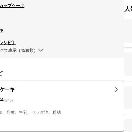
カップケーキ
人
キ
レシピ】
全て表示（45種類）
ピ
ケーキ
54
(
570
)
白、卵黄、牛乳、サラダ油、粉糖