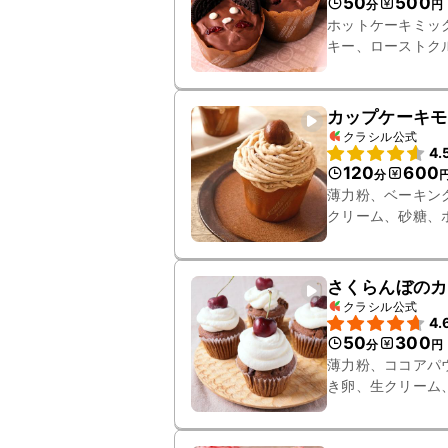
50
500
分
円
ホットケーキミッ
キー、ローストク
イクランベリー、
カップケーキモ
クラシル公式
4.
120
600
分
薄力粉、ベーキン
クリーム、砂糖、
さくらんぼのカ
クラシル公式
4.
50
300
分
円
薄力粉、ココアパ
き卵、生クリーム