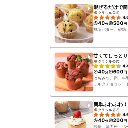
混ぜるだけで簡
クラシル公式
4.
40
500
分
円
無塩バター、砂糖
甘くてしっとり
クラシル公式
4.
40
600
分
円
はちみつ、卵、牛
ミルクチョコレー
簡単ふわふわ！
クラシル公式
4.
40
200
分
円
砂糖、薄力粉、ベ