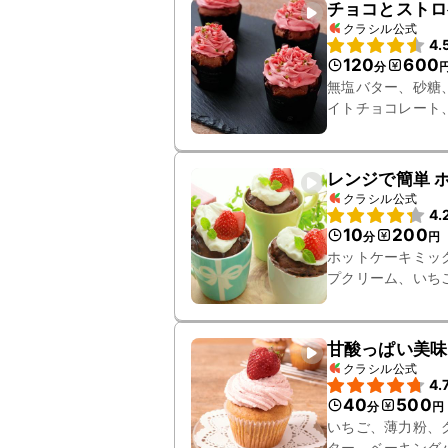
チョコとストロ
クラシル公式
4.
120
600
分
無塩バター、砂糖
イトチョコレート
ズドライストロベ
レンジで簡単 
クラシル公式
4.
10
200
分
円
ホットケーキミッ
プクリーム、いち
甘酸っぱい美味
クラシル公式
4.
40
500
分
円
いちご、薄力粉、
ター、ベーキング