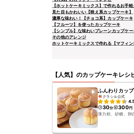
【ホットケーキミックス】で作れるお手軽
見た目もかわいい【映え系カップケーキ】
濃厚な味わい！【チョコ系】カップケーキ
【フルーツ】を使ったカップケーキ
【シンプル】な味わいプレーンカップケー
その他のアレンジ
ホットケーキミックスで作れる【マフィン
【人気】のカップケーキレシ
ふんわりカップ
クラシル公式
4.
30
300
分
円
薄力粉、砂糖、卵