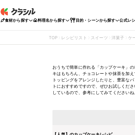
食材から探す
料理名から探す
目的・シーンから探す
公式レ
TOP
レシピリスト
スイーツ
洋菓子
ケ
【カップケーキ】マフ
めの45選を紹介
おうちで簡単に作れる「カップケーキ」の
キはもちろん、チョコレートや抹茶を加え
トッピングをアレンジしたりと、豊富なバ
トにおすすめですので、ぜひお試しくださ
しているので、参考にしてみてくださいね
【人気】のカップケーキレシピ