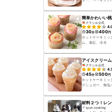
簡単かわいい桃
クラシル公式
4.
30
400
分
円
ホットケーキミッ
ム、食紅、冷水
アイスクリーム
クラシル公式
4.
45
500
分
円
ホットケーキミッ
グシュガー、無塩
カップ
材料２つ！レン
syun cooking