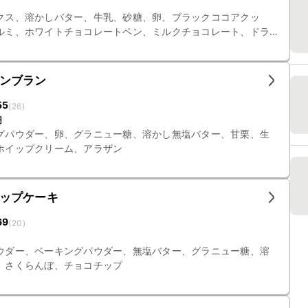
クス、溶かしバター、牛乳、砂糖、卵、ブラックココアクッ
ルミ、ホワイトチョコレートペン、ミルクチョコレート、ドラ
お湯、クリームサンドココアクッキー
ンブラン
55
(
26
)
円
グパウダー、卵、グラニュー糖、溶かし無塩バター、甘栗、生
ホイップクリーム、アラザン
ップケーキ
69
(
20
)
ウダー、ベーキングパウダー、無塩バター、グラニュー糖、溶
、さくらんぼ、チョコチップ