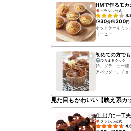
HMで作るモカ
クラシル公式
4.
30
200
分
円
ホットケーキミッ
コーヒー
初めての方でも
ひろまるクック
卵、グラニュー糖
アパウダー、チョ
見た目もかわいい【映え系カ
仕上げに一工夫
クラシル公式
4.